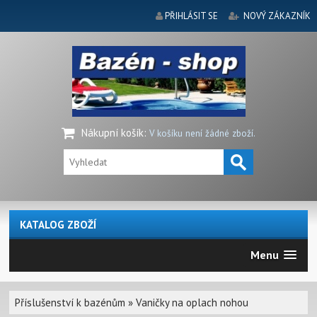
PŘIHLÁSIT SE
NOVÝ ZÁKAZNÍK
Nákupní košík
:
V košíku není žádné zboží.
KATALOG ZBOŽÍ
Menu
Příslušenství k bazénům
»
Vaničky na oplach nohou