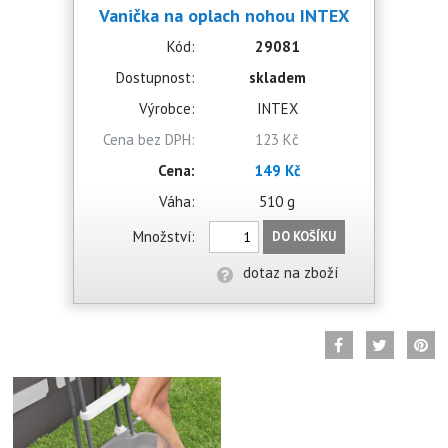
Vanička na oplach nohou INTEX
Kód:
29081
Dostupnost:
skladem
Výrobce:
INTEX
Cena bez DPH:
123 Kč
Cena:
149 Kč
Váha:
510 g
Množství:
DO KOŠÍKU
dotaz na zboží