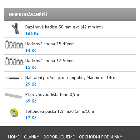
NEJPRODÁVANĚJŠÍ
Bazénová hadice 50 mm ext. (42 mm int.)
165 Kč
Hadicová spona 25-40mm
14 Kč
Hadicová spona 32-50mm
15 Kč
Náhradní pružina pro trampolíny Marimex - 14cm
29 Kč
Připevňovací lišta folie 0,9m
69 Kč
Teflonová páska 12mmx0.1mm/10m
12 Kč
HOME
ČLÁNKY
DOPORUČUJEME
OBCHODNÍ PODMÍNKY