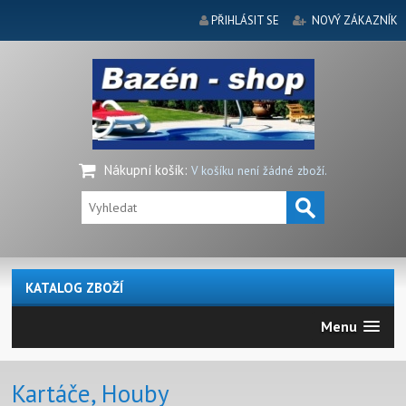
PŘIHLÁSIT SE
NOVÝ ZÁKAZNÍK
Nákupní košík
:
V košíku není žádné zboží.
KATALOG ZBOŽÍ
Menu
Kartáče, Houby