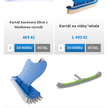
Kartáč bazénový 60cm s
Kartáč na stěny "whale
hliníkovou výstuží
489 Kč
1 490 Kč
type"
DO KOŠÍKU
DETAIL
DO KOŠÍKU
DETAIL