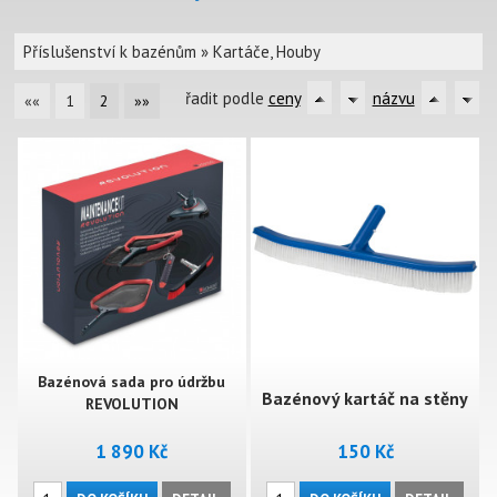
Příslušenství k bazénům
»
Kartáče, Houby
řadit podle
ceny
názvu
««
1
2
»»
Bazénová sada pro údržbu
Bazénový kartáč na stěny
REVOLUTION
1 890 Kč
150 Kč