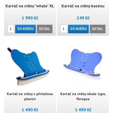
Kartáč na stěny "whale" XL
Kartáč na stěny bazénu
1 990 Kč
249 Kč
Premium
DO KOŠÍKU
DETAIL
DO KOŠÍKU
DETAIL
Kartáč na stěny s přítlačnou
Kartáč na stěny whale type,
ploutví
Peraqua
1 490 Kč
1 490 Kč