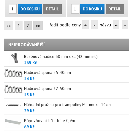
DO KOŠÍKU
DETAIL
DO KOŠÍKU
DETAIL
řadit podle
ceny
názvu
««
1
2
»»
NEJPRODÁVANĚJŠÍ
Bazénová hadice 50 mm ext. (42 mm int.)
165 Kč
Hadicová spona 25-40mm
14 Kč
Hadicová spona 32-50mm
15 Kč
Náhradní pružina pro trampolíny Marimex - 14cm
29 Kč
Připevňovací lišta folie 0,9m
69 Kč