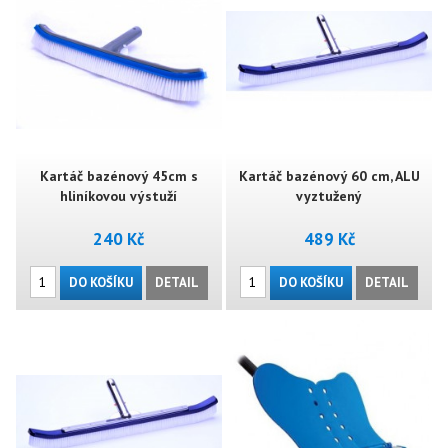
Kartáč bazénový 45cm s
Kartáč bazénový 60 cm, ALU
hliníkovou výstuží
vyztužený
240 Kč
489 Kč
DO KOŠÍKU
DETAIL
DO KOŠÍKU
DETAIL