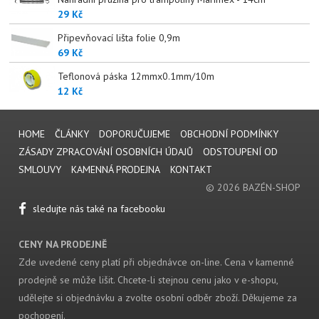
29 Kč
Připevňovací lišta folie 0,9m
69 Kč
Teflonová páska 12mmx0.1mm/10m
12 Kč
HOME
ČLÁNKY
DOPORUČUJEME
OBCHODNÍ PODMÍNKY
ZÁSADY ZPRACOVÁNÍ OSOBNÍCH ÚDAJŮ
ODSTOUPENÍ OD
SMLOUVY
KAMENNÁ PRODEJNA
KONTAKT
© 2026 BAZÉN-SHOP
sledujte nás také na facebooku
CENY NA PRODEJNĚ
Zde uvedené ceny platí při objednávce on-line. Cena v kamenné
prodejně se může lišit. Chcete-li stejnou cenu jako v e-shopu,
udělejte si objednávku a zvolte osobní odběr zboží. Děkujeme za
pochopení.