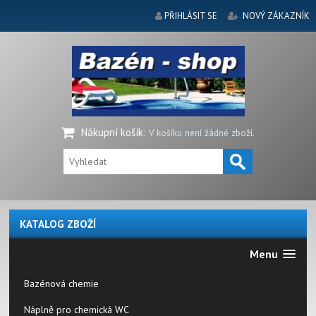
PŘIHLÁSIT SE
NOVÝ ZÁKAZNÍK
Nákupní košík
:
V košíku není žádné zboží.
KATALOG ZBOŽÍ
Menu
Bazénová chemie
Náplně pro chemická WC