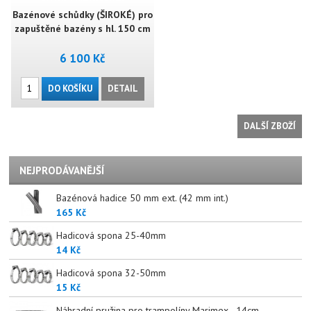
Bazénové schůdky (ŠIROKÉ) pro
zapuštěné bazény s hl. 150 cm
6 100 Kč
DO KOŠÍKU
DETAIL
DALŠÍ ZBOŽÍ
NEJPRODÁVANĚJŠÍ
Bazénová hadice 50 mm ext. (42 mm int.)
165 Kč
Hadicová spona 25-40mm
14 Kč
Hadicová spona 32-50mm
15 Kč
Náhradní pružina pro trampolíny Marimex - 14cm