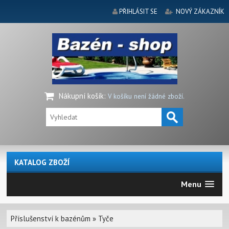
PŘIHLÁSIT SE
NOVÝ ZÁKAZNÍK
Nákupní košík
:
V košíku není žádné zboží.
KATALOG ZBOŽÍ
Menu
Příslušenství k bazénům
»
Tyče