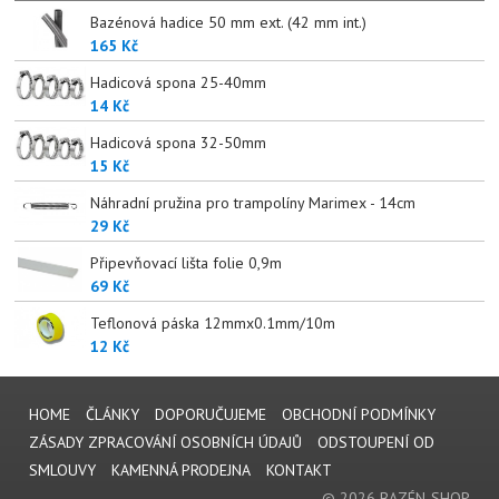
Bazénová hadice 50 mm ext. (42 mm int.)
165 Kč
Hadicová spona 25-40mm
14 Kč
Hadicová spona 32-50mm
15 Kč
Náhradní pružina pro trampolíny Marimex - 14cm
29 Kč
Připevňovací lišta folie 0,9m
69 Kč
Teflonová páska 12mmx0.1mm/10m
12 Kč
HOME
ČLÁNKY
DOPORUČUJEME
OBCHODNÍ PODMÍNKY
ZÁSADY ZPRACOVÁNÍ OSOBNÍCH ÚDAJŮ
ODSTOUPENÍ OD
SMLOUVY
KAMENNÁ PRODEJNA
KONTAKT
© 2026 BAZÉN-SHOP