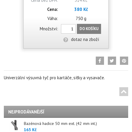
Cena bez DPH:
314 Kč
Cena:
380 Kč
Váha:
750 g
Množství:
DO KOŠÍKU
dotaz na zboží
Univerzální výsuvná tyč pro kartáče, síťky a vysavače.
NEJPRODÁVANĚJŠÍ
Bazénová hadice 50 mm ext. (42 mm int.)
165 Kč