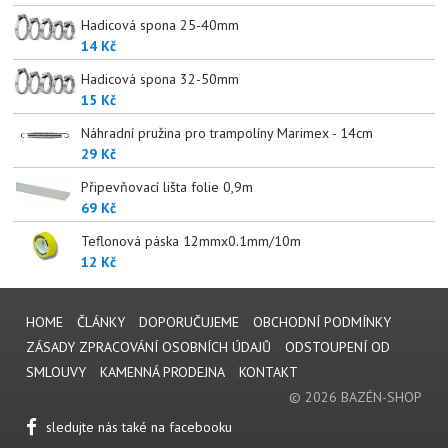
Hadicová spona 25-40mm
14 Kč
Hadicová spona 32-50mm
15 Kč
Náhradní pružina pro trampolíny Marimex - 14cm
29 Kč
Připevňovací lišta folie 0,9m
69 Kč
Teflonová páska 12mmx0.1mm/10m
12 Kč
HOME
ČLÁNKY
DOPORUČUJEME
OBCHODNÍ PODMÍNKY
ZÁSADY ZPRACOVÁNÍ OSOBNÍCH ÚDAJŮ
ODSTOUPENÍ OD
SMLOUVY
KAMENNÁ PRODEJNA
KONTAKT
© 2026 BAZÉN-SHOP
sledujte nás také na facebooku