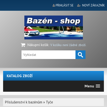
PŘIHLÁSIT SE
NOVÝ ZÁKAZNÍK
Nákupní košík
:
V košíku není žádné zboží.
KATALOG ZBOŽÍ
Menu
Příslušenství k bazénům
»
Tyče