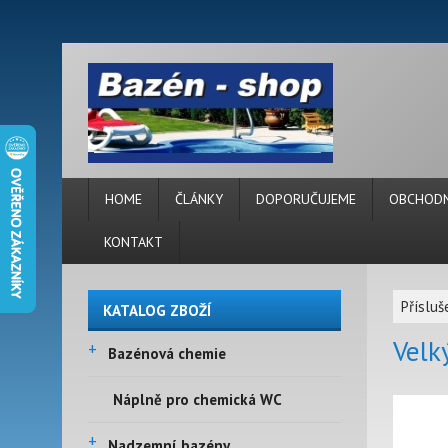
HOME
ČLÁNKY
DOPORUČUJEME
OBCHODN
KONTAKT
Příslu
KATALOG ZBOŽÍ
Velk
+
Bazénová chemie
Náplně pro chemická WC
+
Nadzemní bazény