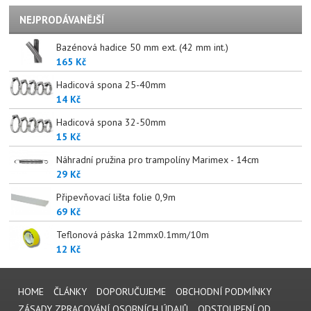
NEJPRODÁVANĚJŠÍ
Bazénová hadice 50 mm ext. (42 mm int.)
165 Kč
Hadicová spona 25-40mm
14 Kč
Hadicová spona 32-50mm
15 Kč
Náhradní pružina pro trampolíny Marimex - 14cm
29 Kč
Připevňovací lišta folie 0,9m
69 Kč
Teflonová páska 12mmx0.1mm/10m
12 Kč
HOME
ČLÁNKY
DOPORUČUJEME
OBCHODNÍ PODMÍNKY
ZÁSADY ZPRACOVÁNÍ OSOBNÍCH ÚDAJŮ
ODSTOUPENÍ OD