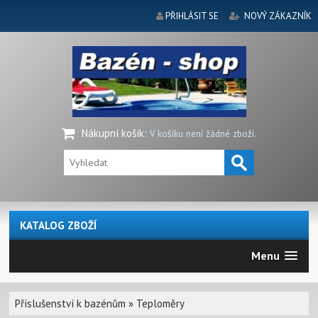
PŘIHLÁSIT SE
NOVÝ ZÁKAZNÍK
Nákupní košík
:
V košíku není žádné zboží.
KATALOG ZBOŽÍ
Menu
Příslušenství k bazénům
»
Teploměry