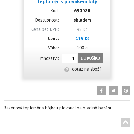
Teploměr s plovákem bílý
Kód:
690080
Dostupnost:
skladem
Cena bez DPH:
98 Kč
Cena:
119 Kč
Váha:
100 g
Množství:
DO KOŠÍKU
dotaz na zboží
Bazénový teploměr s bójkou plovoucí na hladině bazénu.