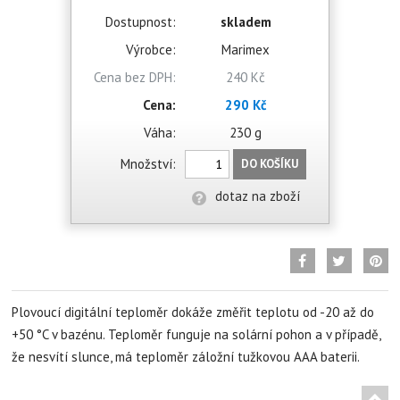
Dostupnost:
skladem
Výrobce:
Marimex
Cena bez DPH:
240 Kč
Cena:
290 Kč
Váha:
230 g
Množství:
DO KOŠÍKU
dotaz na zboží
Plovoucí digitální teploměr dokáže změřit teplotu od -20 až do
+50 °C v bazénu. Teploměr funguje na solární pohon a v případě,
že nesvítí slunce, má teploměr záložní tužkovou AAA baterii.