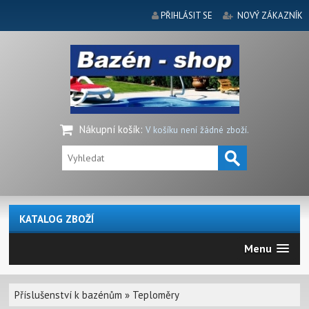
PŘIHLÁSIT SE
NOVÝ ZÁKAZNÍK
Nákupní košík
:
V košíku není žádné zboží.
KATALOG ZBOŽÍ
Menu
Příslušenství k bazénům
»
Teploměry