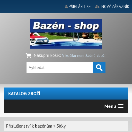
PŘIHLÁSIT SE
NOVÝ ZÁKAZNÍK
Nákupní košík
:
V košíku není žádné zboží.
KATALOG ZBOŽÍ
Menu
Příslušenství k bazénům
»
Síťky