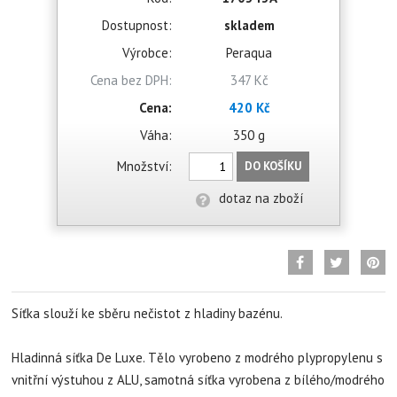
Dostupnost:
skladem
Výrobce:
Peraqua
Cena bez DPH:
347 Kč
Cena:
420 Kč
Váha:
350 g
Množství:
DO KOŠÍKU
dotaz na zboží
Síťka slouží ke sběru nečistot z hladiny bazénu.
Hladinná síťka De Luxe. Tělo vyrobeno z modrého plypropylenu s
vnitřní výstuhou z ALU, samotná síťka vyrobena z bílého/modrého