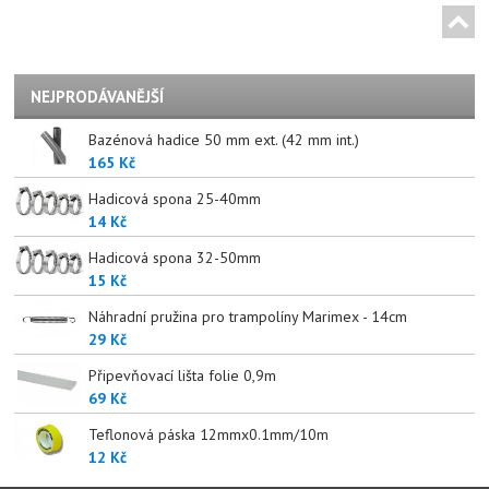
NEJPRODÁVANĚJŠÍ
Bazénová hadice 50 mm ext. (42 mm int.)
165 Kč
Hadicová spona 25-40mm
14 Kč
Hadicová spona 32-50mm
15 Kč
Náhradní pružina pro trampolíny Marimex - 14cm
29 Kč
Připevňovací lišta folie 0,9m
69 Kč
Teflonová páska 12mmx0.1mm/10m
12 Kč