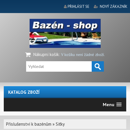
PŘIHLÁSIT SE
NOVÝ ZÁKAZNÍK
Nákupní košík
:
V košíku není žádné zboží.
KATALOG ZBOŽÍ
Menu
Příslušenství k bazénům
»
Síťky