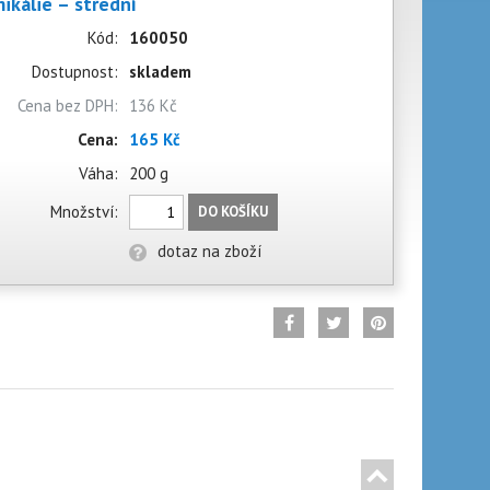
ikálie – střední
Kód:
160050
Dostupnost:
skladem
Cena bez DPH:
136 Kč
Cena:
165 Kč
Váha:
200 g
Množství:
DO KOŠÍKU
dotaz na zboží