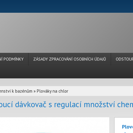
Í PODMÍNKY
ZÁSADY ZPRACOVÁNÍ OSOBNÍCH ÚDAJŮ
ODSTOUP
šenství k bazénům
»
Plováky na chlor
oucí dávkovač s regulací množství chem
Plov