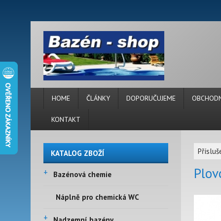
HOME
ČLÁNKY
DOPORUČUJEME
OBCHODN
KONTAKT
Příslu
KATALOG ZBOŽÍ
Plov
+
Bazénová chemie
Náplně pro chemická WC
+
Nadzemní bazény