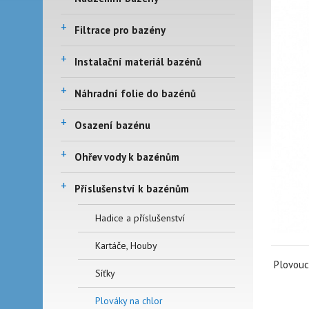
+
Filtrace pro bazény
+
Instalační materiál bazénů
+
Náhradní folie do bazénů
+
Osazení bazénu
+
Ohřev vody k bazénům
+
Příslušenství k bazénům
Hadice a příslušenství
Kartáče, Houby
Plovouc
Síťky
Plováky na chlor