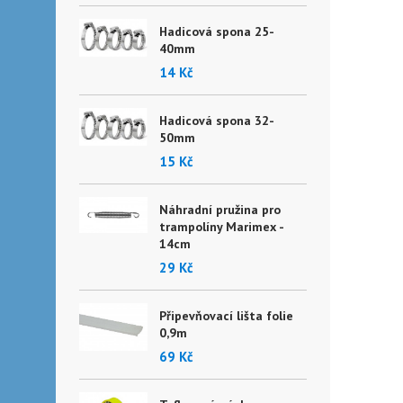
Hadicová spona 25-
40mm
14 Kč
Hadicová spona 32-
50mm
15 Kč
Náhradní pružina pro
trampolíny Marimex -
14cm
29 Kč
Připevňovací lišta folie
0,9m
69 Kč