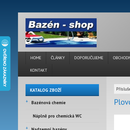
HOME
ČLÁNKY
DOPORUČUJEME
OBCHODN
KONTAKT
Příslu
KATALOG ZBOŽÍ
Plov
+
Bazénová chemie
Náplně pro chemická WC
+
Nadzemní bazény