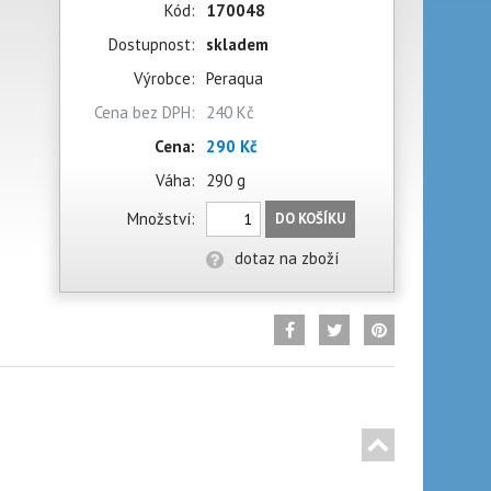
Kód:
170048
Dostupnost:
skladem
Výrobce:
Peraqua
Cena bez DPH:
240 Kč
Cena:
290 Kč
Váha:
290 g
Množství:
DO KOŠÍKU
dotaz na zboží