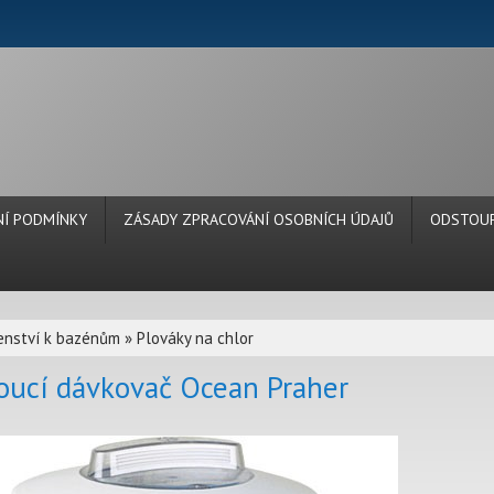
Í PODMÍNKY
ZÁSADY ZPRACOVÁNÍ OSOBNÍCH ÚDAJŮ
ODSTOUP
šenství k bazénům
»
Plováky na chlor
oucí dávkovač Ocean Praher