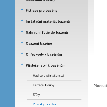
+
Filtrace pro bazény
+
Instalační materiál bazénů
+
Náhradní folie do bazénů
+
Osazení bazénu
+
Ohřev vody k bazénům
+
Příslušenství k bazénům
Hadice a příslušenství
Kartáče, Houby
Plovoucí
Síťky
Plováky na chlor