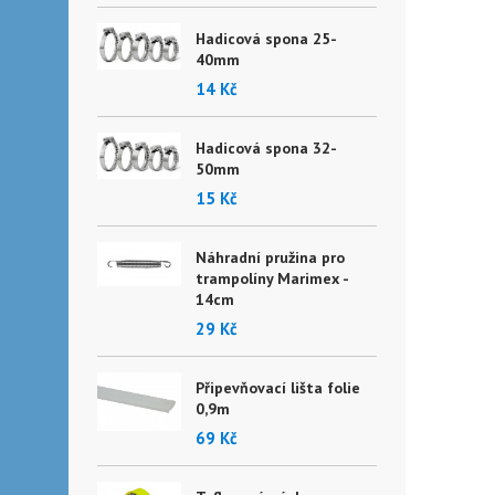
Hadicová spona 25-
40mm
14 Kč
Hadicová spona 32-
50mm
15 Kč
Náhradní pružina pro
trampolíny Marimex -
14cm
29 Kč
Připevňovací lišta folie
0,9m
69 Kč