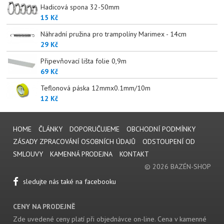
Hadicová spona 32-50mm
15 Kč
Náhradní pružina pro trampolíny Marimex - 14cm
29 Kč
Připevňovací lišta folie 0,9m
69 Kč
Teflonová páska 12mmx0.1mm/10m
12 Kč
HOME
ČLÁNKY
DOPORUČUJEME
OBCHODNÍ PODMÍNKY
ZÁSADY ZPRACOVÁNÍ OSOBNÍCH ÚDAJŮ
ODSTOUPENÍ OD
SMLOUVY
KAMENNÁ PRODEJNA
KONTAKT
© 2026 BAZÉN-SHOP
sledujte nás také na facebooku
CENY NA PRODEJNĚ
Zde uvedené ceny platí při objednávce on-line. Cena v kamenné