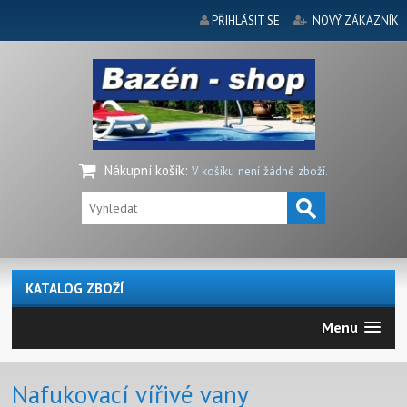
PŘIHLÁSIT SE
NOVÝ ZÁKAZNÍK
Nákupní košík
:
V košíku není žádné zboží.
KATALOG ZBOŽÍ
Menu
Nafukovací vířivé vany