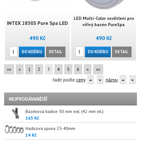
LED Multi-Color osvětlení pro
INTEX 28503 Pure Spa LED
vířivý bazén PureSpa
490 Kč
490 Kč
Light
DO KOŠÍKU
DETAIL
DO KOŠÍKU
DETAIL
««
«
1
2
3
4
5
6
»
»»
řadit podle
ceny
názvu
NEJPRODÁVANĚJŠÍ
Bazénová hadice 50 mm ext. (42 mm int.)
165 Kč
Hadicová spona 25-40mm
14 Kč