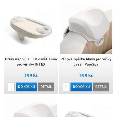
Držák nápojů s LED osvětlením
Pěnová opěrka hlavy pro vířivý
pro vířivky INTEX
bazén PureSpa
399 Kč
399 Kč
DO KOŠÍKU
DETAIL
DO KOŠÍKU
DETAIL