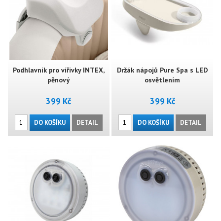
Podhlavník pro vířivky INTEX,
Držák nápojů Pure Spa s LED
pěnový
osvětlením
399 Kč
399 Kč
DO KOŠÍKU
DETAIL
DO KOŠÍKU
DETAIL