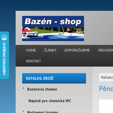
HOME
ČLÁNKY
DOPORUČUJEME
OBCHODN
KONTAKT
Nafukov
KATALOG ZBOŽÍ
Pěno
+
Bazénová chemie
Náplně pro chemická WC
+
Nadzemní bazény