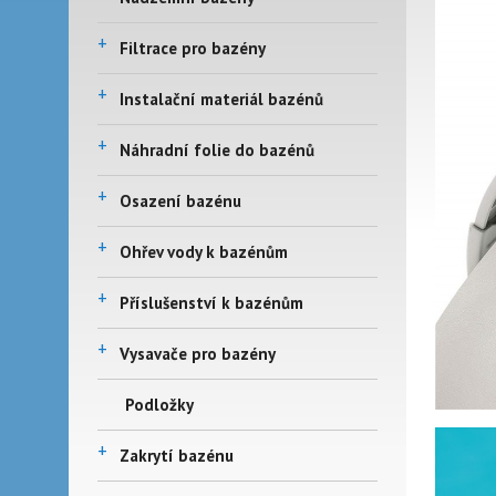
+
Filtrace pro bazény
+
Instalační materiál bazénů
+
Náhradní folie do bazénů
+
Osazení bazénu
+
Ohřev vody k bazénům
+
Příslušenství k bazénům
+
Vysavače pro bazény
Podložky
+
Zakrytí bazénu