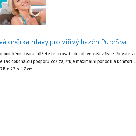
á opěrka hlavy pro vířivý bazén PureSpa
onomickému tvaru můžete relaxovat kdekoli ve vaší vířivce. Polyureta
e tak dokonalou podporu, což zajišťuje maximální pohodlí a komfort. S
28 x 23 x 17 cm