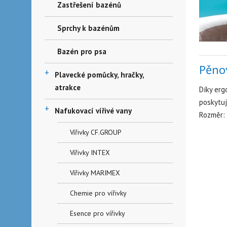
Zastřešení bazénů
Sprchy k bazénům
Bazén pro psa
Pěnov
+
Plavecké pomůcky, hračky,
atrakce
Díky erg
poskytuj
+
Nafukovací vířivé vany
Rozměr:
Vířivky CF.GROUP
Vířivky INTEX
Vířivky MARIMEX
Chemie pro vířivky
Esence pro vířivky