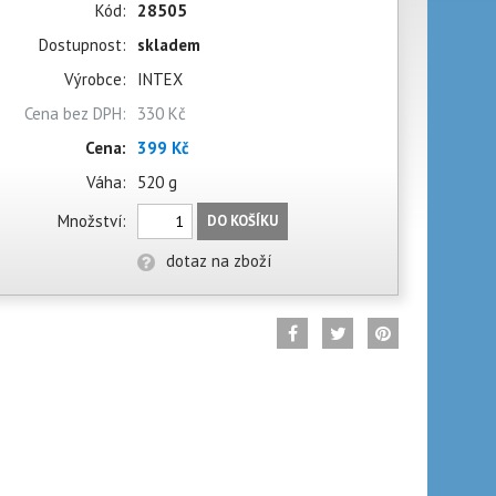
Kód:
28505
Dostupnost:
skladem
Výrobce:
INTEX
Cena bez DPH:
330 Kč
Cena:
399 Kč
Váha:
520 g
Množství:
DO KOŠÍKU
dotaz na zboží