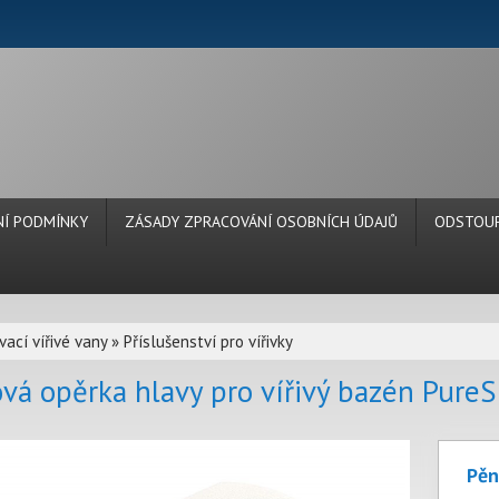
Í PODMÍNKY
ZÁSADY ZPRACOVÁNÍ OSOBNÍCH ÚDAJŮ
ODSTOUP
ací vířivé vany
»
Příslušenství pro vířivky
vá opěrka hlavy pro vířivý bazén Pure
Pěn