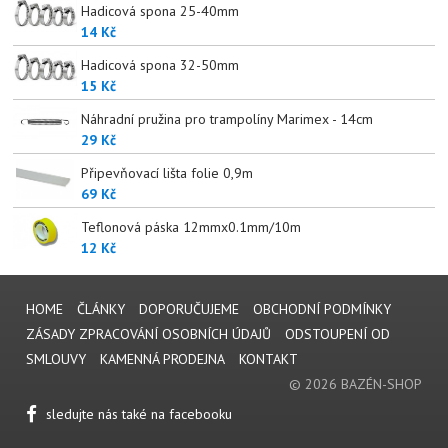
Hadicová spona 25-40mm
14 Kč
Hadicová spona 32-50mm
15 Kč
Náhradní pružina pro trampolíny Marimex - 14cm
29 Kč
Připevňovací lišta folie 0,9m
69 Kč
Teflonová páska 12mmx0.1mm/10m
12 Kč
HOME
ČLÁNKY
DOPORUČUJEME
OBCHODNÍ PODMÍNKY
ZÁSADY ZPRACOVÁNÍ OSOBNÍCH ÚDAJŮ
ODSTOUPENÍ OD
SMLOUVY
KAMENNÁ PRODEJNA
KONTAKT
© 2026 BAZÉN-SHOP
sledujte nás také na facebooku