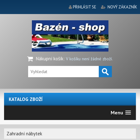
PŘIHLÁSIT SE
NOVÝ ZÁKAZNÍK
Nákupní košík
:
V košíku není žádné zboží.
KATALOG ZBOŽÍ
Menu
Zahradní nábytek