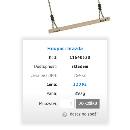
Houpací hrazda
Kód:
11640320
Dostupnost:
skladem
Cena bez DPH:
264 Kč
Cena:
320 Kč
Váha:
850 g
Množství:
DO KOŠÍKU
dotaz na zboží