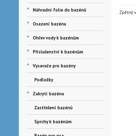
+
Náhradní folie do bazénů
Zpětný v
+
Osazení bazénu
+
Ohřev vody k bazénům
+
Příslušenství k bazénům
+
Vysavače pro bazény
Podložky
+
Zakrytí bazénu
Zastřešení bazénů
Sprchy k bazénům
Bazén pro psa