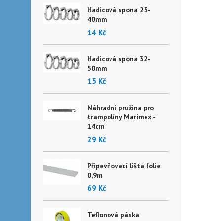
Hadicová spona 25-
40mm
14 Kč
Hadicová spona 32-
50mm
15 Kč
Náhradní pružina pro
trampolíny Marimex -
14cm
29 Kč
Připevňovací lišta folie
0,9m
69 Kč
Teflonová páska