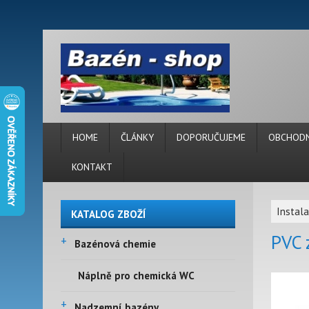
HOME
ČLÁNKY
DOPORUČUJEME
OBCHODN
KONTAKT
Instal
KATALOG ZBOŽÍ
PVC 
+
Bazénová chemie
Náplně pro chemická WC
+
Nadzemní bazény