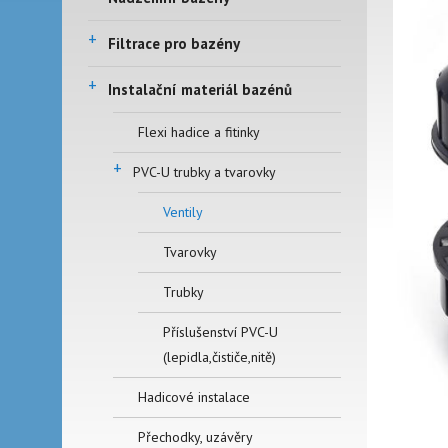
+
Filtrace pro bazény
+
Instalační materiál bazénů
Flexi hadice a fitinky
+
PVC-U trubky a tvarovky
Ventily
Tvarovky
Trubky
Příslušenství PVC-U
(lepidla,čističe,nitě)
Hadicové instalace
Přechodky, uzávěry