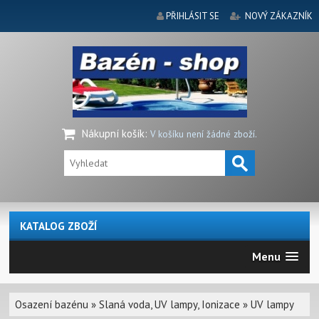
PŘIHLÁSIT SE
NOVÝ ZÁKAZNÍK
Nákupní košík
:
V košíku není žádné zboží.
KATALOG ZBOŽÍ
Menu
Osazení bazénu
»
Slaná voda, UV lampy, Ionizace
»
UV lampy