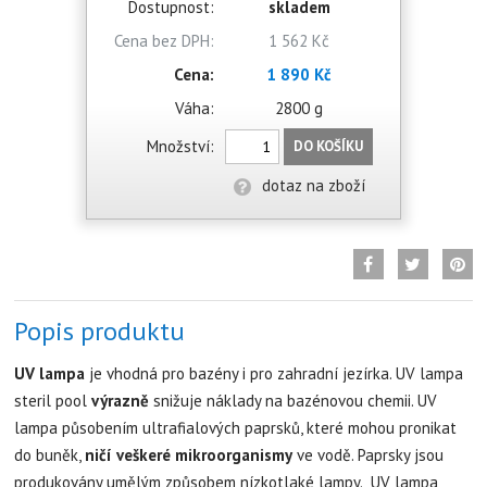
Dostupnost:
skladem
Cena bez DPH:
1 562 Kč
Cena:
1 890 Kč
Váha:
2800 g
Množství:
DO KOŠÍKU
dotaz na zboží
Popis produktu
UV lampa
je vhodná pro bazény i pro zahradní jezírka. UV lampa
steril pool
výrazně
snižuje náklady na bazénovou chemii. UV
lampa působením ultrafialových paprsků, které mohou pronikat
do buněk,
ničí veškeré mikroorganismy
ve vodě. Paprsky jsou
produkovány umělým způsobem nízkotlaké lampy. UV lampa