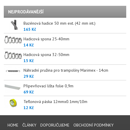
NEJPRODÁVANĚJŠÍ
Bazénová hadice 50 mm ext. (42 mm int.)
165 Kč
Hadicová spona 25-40mm
14 Kč
Hadicová spona 32-50mm
15 Kč
Náhradní pružina pro trampolíny Marimex - 14cm
29 Kč
Připevňovací lišta folie 0,9m
69 Kč
Teflonová páska 12mmx0.1mm/10m
12 Kč
HOME
ČLÁNKY
DOPORUČUJEME
OBCHODNÍ PODMÍNKY