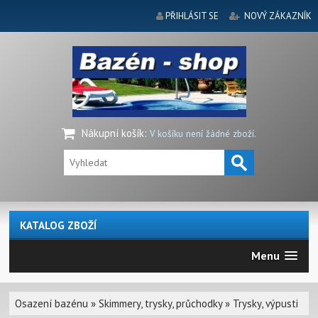
PŘIHLÁSIT SE
NOVÝ ZÁKAZNÍK
Nákupní košík
:
V košíku není žádné zboží.
KATALOG ZBOŽÍ
Menu
Osazení bazénu
»
Skimmery, trysky, průchodky
»
Trysky, výpusti