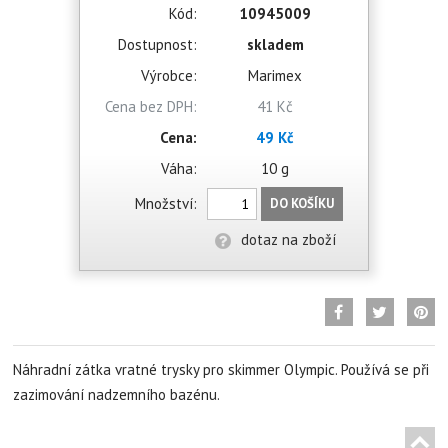
Kód:
10945009
Dostupnost:
skladem
Výrobce:
Marimex
Cena bez DPH:
41 Kč
Cena:
49 Kč
Váha:
10 g
Množství:
DO KOŠÍKU
dotaz na zboží
Náhradní zátka vratné trysky pro skimmer Olympic. Používá se při
zazimování nadzemního bazénu.