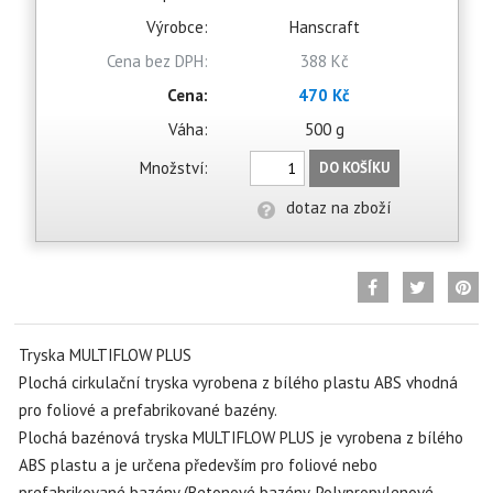
Výrobce:
Hanscraft
Cena bez DPH:
388 Kč
Cena:
470 Kč
Váha:
500 g
Množství:
DO KOŠÍKU
dotaz na zboží
Tryska MULTIFLOW PLUS
Plochá cirkulační tryska vyrobena z bílého plastu ABS vhodná
pro foliové a prefabrikované bazény.
Plochá bazénová tryska MULTIFLOW PLUS je vyrobena z bílého
ABS plastu a je určena především pro foliové nebo
prefabrikované bazény (Betonové bazény, Polypropylenové