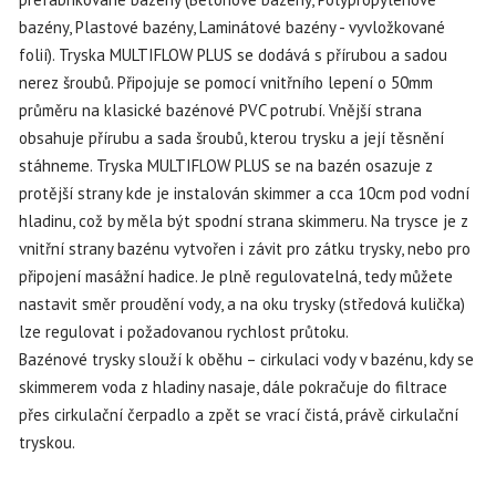
bazény, Plastové bazény, Laminátové bazény - vyvložkované
folií). Tryska MULTIFLOW PLUS se dodává s přírubou a sadou
nerez šroubů. Připojuje se pomocí vnitřního lepení o 50mm
průměru na klasické bazénové PVC potrubí. Vnější strana
obsahuje přírubu a sada šroubů, kterou trysku a její těsnění
stáhneme. Tryska MULTIFLOW PLUS se na bazén osazuje z
protější strany kde je instalován skimmer a cca 10cm pod vodní
hladinu, což by měla být spodní strana skimmeru. Na trysce je z
vnitřní strany bazénu vytvořen i závit pro zátku trysky, nebo pro
připojení masážní hadice. Je plně regulovatelná, tedy můžete
nastavit směr proudění vody, a na oku trysky (středová kulička)
lze regulovat i požadovanou rychlost průtoku.
Bazénové trysky slouží k oběhu – cirkulaci vody v bazénu, kdy se
skimmerem voda z hladiny nasaje, dále pokračuje do filtrace
přes cirkulační čerpadlo a zpět se vrací čistá, právě cirkulační
tryskou.