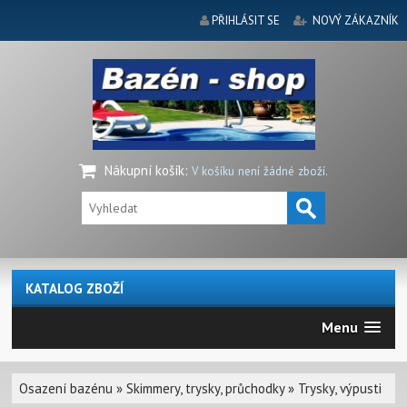
PŘIHLÁSIT SE
NOVÝ ZÁKAZNÍK
Nákupní košík
:
V košíku není žádné zboží.
KATALOG ZBOŽÍ
Menu
Osazení bazénu
»
Skimmery, trysky, průchodky
»
Trysky, výpusti