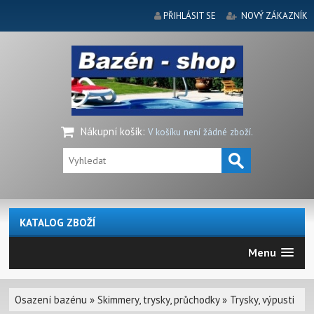
PŘIHLÁSIT SE
NOVÝ ZÁKAZNÍK
Nákupní košík
:
V košíku není žádné zboží.
KATALOG ZBOŽÍ
Menu
Osazení bazénu
»
Skimmery, trysky, průchodky
»
Trysky, výpusti