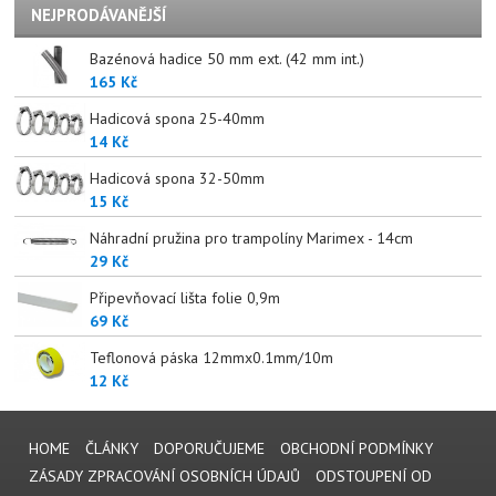
NEJPRODÁVANĚJŠÍ
Bazénová hadice 50 mm ext. (42 mm int.)
165 Kč
Hadicová spona 25-40mm
14 Kč
Hadicová spona 32-50mm
15 Kč
Náhradní pružina pro trampolíny Marimex - 14cm
29 Kč
Připevňovací lišta folie 0,9m
69 Kč
Teflonová páska 12mmx0.1mm/10m
12 Kč
HOME
ČLÁNKY
DOPORUČUJEME
OBCHODNÍ PODMÍNKY
ZÁSADY ZPRACOVÁNÍ OSOBNÍCH ÚDAJŮ
ODSTOUPENÍ OD