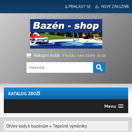
PŘIHLÁSIT SE
NOVÝ ZÁKAZNÍK
Nákupní košík
:
V košíku není žádné zboží.
KATALOG ZBOŽÍ
Menu
Ohřev vody k bazénům
»
Tepelné výměníky