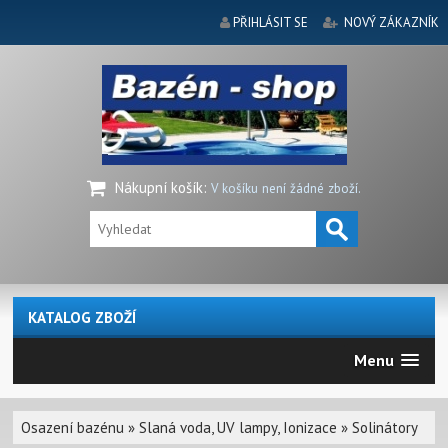
PŘIHLÁSIT SE
NOVÝ ZÁKAZNÍK
Nákupní košík
:
V košíku není žádné zboží.
KATALOG ZBOŽÍ
Menu
Osazení bazénu
»
Slaná voda, UV lampy, Ionizace
»
Solinátory