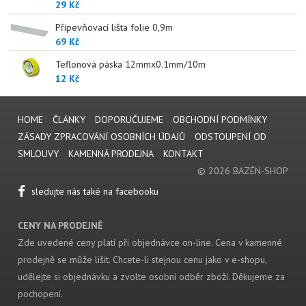
29 Kč
Připevňovací lišta folie 0,9m
69 Kč
Teflonová páska 12mmx0.1mm/10m
12 Kč
HOME
ČLÁNKY
DOPORUČUJEME
OBCHODNÍ PODMÍNKY
ZÁSADY ZPRACOVÁNÍ OSOBNÍCH ÚDAJŮ
ODSTOUPENÍ OD
SMLOUVY
KAMENNÁ PRODEJNA
KONTAKT
© 2026 BAZÉN-SHOP
sledujte nás také na facebooku
CENY NA PRODEJNĚ
Zde uvedené ceny platí při objednávce on-line. Cena v kamenné
prodejně se může lišit. Chcete-li stejnou cenu jako v e-shopu,
udělejte si objednávku a zvolte osobní odběr zboží. Děkujeme za
pochopení.