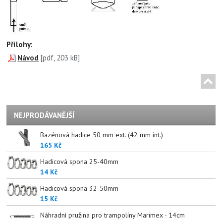
Přílohy:
Návod
[pdf, 203 kB]
NEJPRODÁVANĚJŠÍ
Bazénová hadice 50 mm ext. (42 mm int.)
165 Kč
Hadicová spona 25-40mm
14 Kč
Hadicová spona 32-50mm
15 Kč
Náhradní pružina pro trampolíny Marimex - 14cm