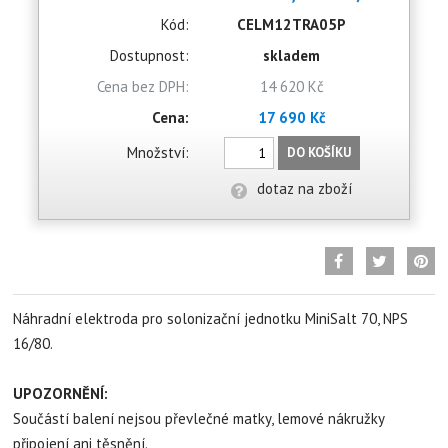
Kód:
CELM12TRA05P
Dostupnost:
skladem
Cena bez DPH:
14 620 Kč
Cena:
17 690 Kč
Množství:
DO KOŠÍKU
dotaz na zboží
Náhradní elektroda pro solonizační jednotku MiniSalt 70, NPS
16/80.
UPOZORNĚNÍ:
Součástí balení nejsou převlečné matky, lemové nákružky
připojení ani těsnění.