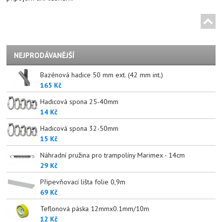
NEJPRODÁVANĚJŠÍ
Bazénová hadice 50 mm ext. (42 mm int.)
165 Kč
Hadicová spona 25-40mm
14 Kč
Hadicová spona 32-50mm
15 Kč
Náhradní pružina pro trampolíny Marimex - 14cm
29 Kč
Připevňovací lišta folie 0,9m
69 Kč
Teflonová páska 12mmx0.1mm/10m
12 Kč