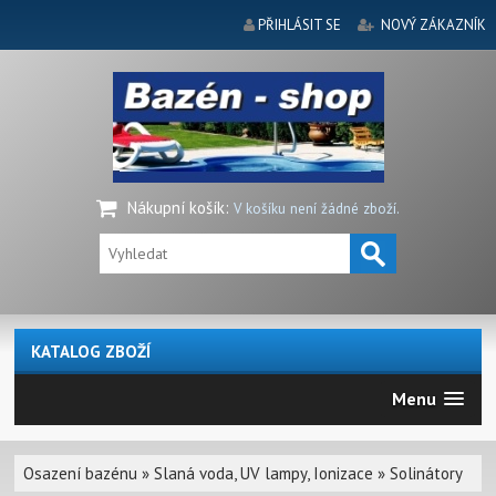
PŘIHLÁSIT SE
NOVÝ ZÁKAZNÍK
Nákupní košík
:
V košíku není žádné zboží.
KATALOG ZBOŽÍ
Menu
Osazení bazénu
»
Slaná voda, UV lampy, Ionizace
»
Solinátory