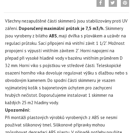
Všechny nezapuštěné části skimmerů jsou stabilizovány proti UV
záření.
Doporučený maximální
průtok je 7,5 m3/h.
Skimmery
jsou vyrobeny z bílého
ABS
, mají dvířka s plovákem a uzávěr
na
regulaci průtoku. Sací připojení má vnitřní závit 1 1/2”. Možnost
propojení s výpustí vnitřním závitem
2”. Horní napojení na
přepad při vysoké hladině vody v bazénu vnitřním průměrem D
32 mm. Horní víko
s pojistkou ve středové části. Teleskopické
osazení horního víka dovoluje regulovat výšku s dlažbou
nebo s
obvodovým kamenem. Do spodní části skimmeru je vsazen
vyjímatelný košík s bajonetovým
úchytem pro zachycení
hrubých nečistot. Doporučujeme instalovat 1 skimmer na
každých 25 m2 hladiny
vody.
Upozornění:
Při montáži plastových výrobků vyrobených z ABS se nesmí
používat silikonový tmel. Silikonové přípravky mohou
způsobovat degradaci ABS plastu. V případě potřeby použijte