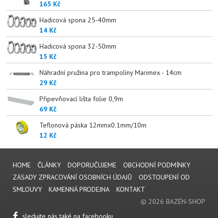
165 Kč
Hadicová spona 25-40mm
14 Kč
Hadicová spona 32-50mm
15 Kč
Náhradní pružina pro trampolíny Marimex - 14cm
29 Kč
Připevňovací lišta folie 0,9m
69 Kč
Teflonová páska 12mmx0.1mm/10m
12 Kč
HOME
ČLÁNKY
DOPORUČUJEME
OBCHODNÍ PODMÍNKY
ZÁSADY ZPRACOVÁNÍ OSOBNÍCH ÚDAJŮ
ODSTOUPENÍ OD
SMLOUVY
KAMENNÁ PRODEJNA
KONTAKT
© 2026 BAZÉN-SHOP
sledujte nás také na facebooku