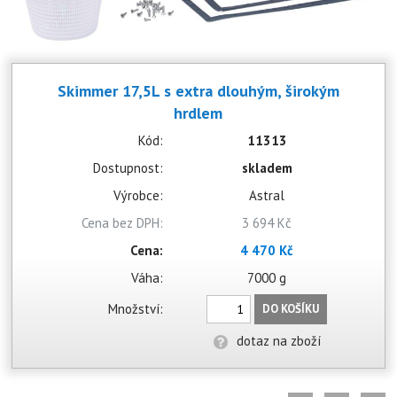
Skimmer 17,5L s extra dlouhým, širokým
hrdlem
Kód:
11313
Dostupnost:
skladem
Výrobce:
Astral
Cena bez DPH:
3 694 Kč
Cena:
4 470 Kč
Váha:
7000 g
Množství:
DO KOŠÍKU
dotaz na zboží