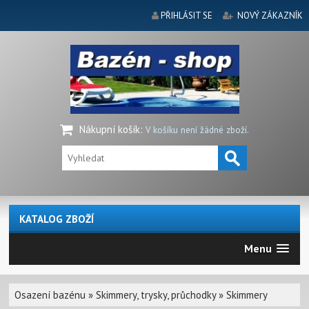
PŘIHLÁSIT SE
NOVÝ ZÁKAZNÍK
Nákupní košík
:
V košíku není žádné zboží.
KATALOG ZBOŽÍ
Menu
Osazení bazénu
»
Skimmery, trysky, průchodky
»
Skimmery