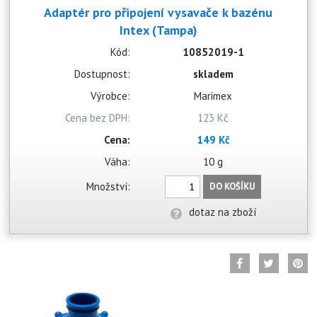
Adaptér pro připojení vysavače k bazénu
Intex (Tampa)
Kód:
10852019-1
Dostupnost:
skladem
Výrobce:
Marimex
Cena bez DPH:
123 Kč
Cena:
149 Kč
Váha:
10 g
Množství:
DO KOŠÍKU
dotaz na zboží