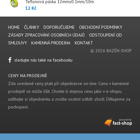
Teflonová páska 12mmx0.1mm/10m
12 Kč
HOME
ČLÁNKY
DOPORUČUJEME
OBCHODNÍ PODMÍNKY
ZÁSADY ZPRACOVÁNÍ OSOBNÍCH ÚDAJŮ
ODSTOUPENÍ OD
SMLOUVY
KAMENNÁ PRODEJNA
KONTAKT
© 2026 BAZÉN-SHOP
sledujte nás také na facebooku
CENY NA PRODEJNĚ
Zde uvedené ceny platí při objednávce on-line. Cena v kamenné
prodejně se může lišit. Chcete-li stejnou cenu jako v e-shopu,
udělejte si objednávku a zvolte osobní odběr zboží. Děkujeme za
pochopení.