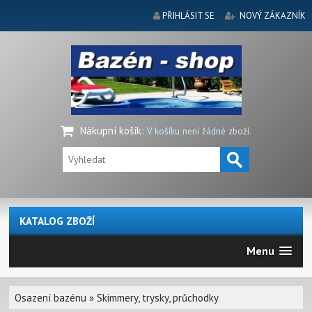
PŘIHLÁSIT SE
NOVÝ ZÁKAZNÍK
Nákupní košík
:
V košíku není žádné zboží.
KATALOG ZBOŽÍ
Menu
Osazení bazénu
»
Skimmery, trysky, průchodky