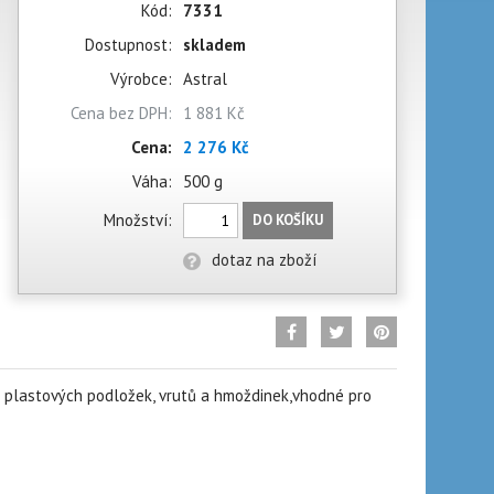
Kód:
7331
Dostupnost:
skladem
Výrobce:
Astral
Cena bez DPH:
1 881 Kč
Cena:
2 276 Kč
Váha:
500 g
Množství:
DO KOŠÍKU
dotaz na zboží
ě plastových podložek, vrutů a hmoždinek,vhodné pro