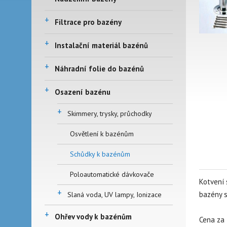
+
Filtrace pro bazény
+
Instalační materiál bazénů
+
Náhradní folie do bazénů
+
Osazení bazénu
+
Skimmery, trysky, průchodky
Osvětlení k bazénům
Schůdky k bazénům
Poloautomatické dávkovače
Kotvení 
+
bazény 
Slaná voda, UV lampy, Ionizace
+
Ohřev vody k bazénům
Cena
za 