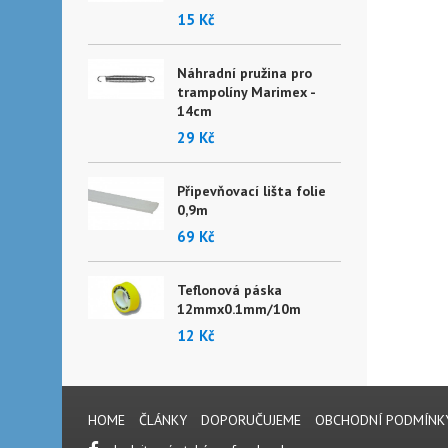
15 Kč
Náhradní pružina pro
trampolíny Marimex -
14cm
29 Kč
Připevňovací lišta folie
0,9m
69 Kč
Teflonová páska
12mmx0.1mm/10m
12 Kč
HOME
ČLÁNKY
DOPORUČUJEME
OBCHODNÍ PODMÍNK