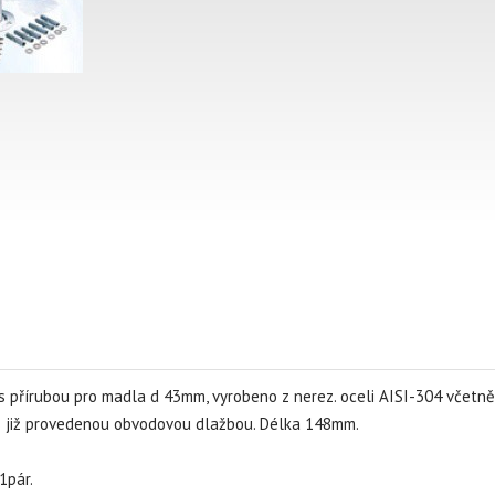
s přírubou pro madla d 43mm, vyrobeno z nerez. oceli AISI-304 včetn
s již provedenou obvodovou dlažbou. Délka 148mm.
1pár.