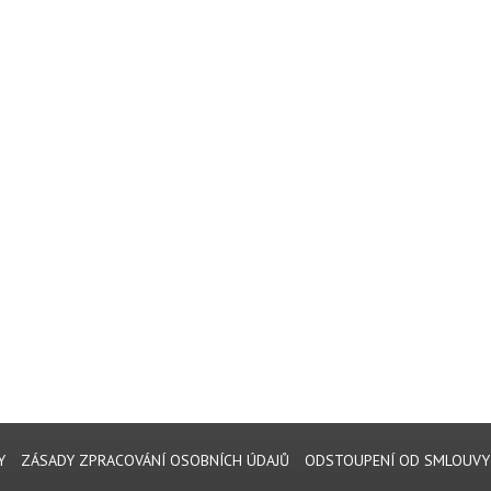
Y
ZÁSADY ZPRACOVÁNÍ OSOBNÍCH ÚDAJŮ
ODSTOUPENÍ OD SMLOUVY