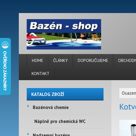
HOME
ČLÁNKY
DOPORUČUJEME
OBCHODN
KONTAKT
Osazen
KATALOG ZBOŽÍ
Kotv
+
Bazénová chemie
Náplně pro chemická WC
+
Nadzemní bazény