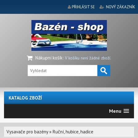
PŘIHLÁSIT SE
NOVÝ ZÁKAZNÍK
Nákupní košík
:
V košíku není žádné zboží.
KATALOG ZBOŽÍ
Menu
Vysavače pro bazény
»
Ruční, hubice, hadice