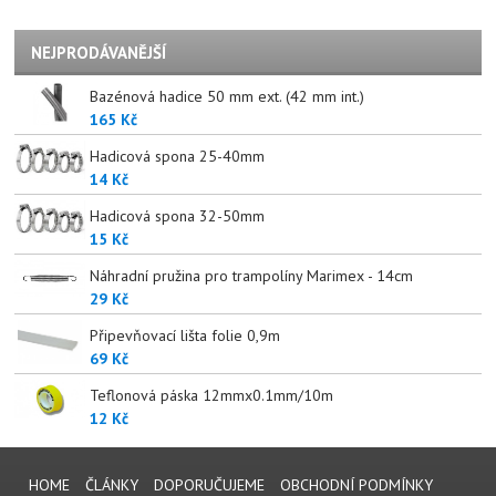
NEJPRODÁVANĚJŠÍ
Bazénová hadice 50 mm ext. (42 mm int.)
165 Kč
Hadicová spona 25-40mm
14 Kč
Hadicová spona 32-50mm
15 Kč
Náhradní pružina pro trampolíny Marimex - 14cm
29 Kč
Připevňovací lišta folie 0,9m
69 Kč
Teflonová páska 12mmx0.1mm/10m
12 Kč
HOME
ČLÁNKY
DOPORUČUJEME
OBCHODNÍ PODMÍNKY