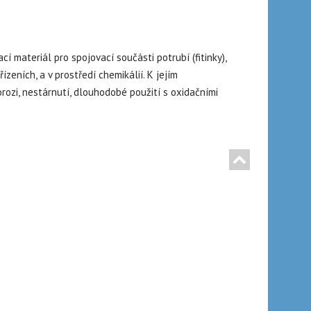
cí materiál pro spojovací součásti potrubí (fitinky),
ízeních, a v prostředí chemikálií. K jejím
orozi, nestárnutí, dlouhodobé použití s oxidačními