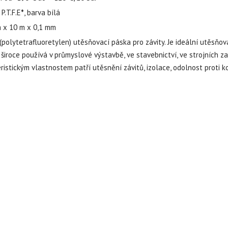
 P.T.F.E
*
, barva bílá
 x 10 m x 0,1 mm
. (polytetrafluoretylen) utěsňovací páska pro závity. Je ideální utěsňova
 široce používá v průmyslové výstavbě, ve stavebnictví, ve strojních zař
ristickým vlastnostem patří utěsnění závitů, izolace, odolnost proti k