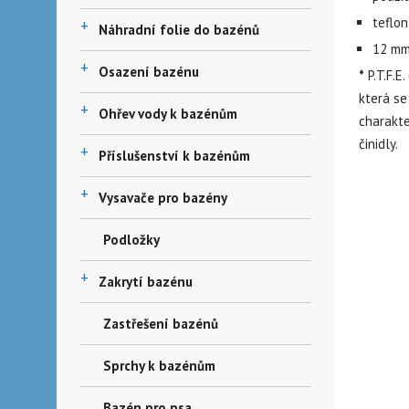
teflon
+
Náhradní folie do bazénů
12 mm
+
Osazení bazénu
*
P.T.F.E
která se
+
Ohřev vody k bazénům
charakte
činidly.
+
Příslušenství k bazénům
+
Vysavače pro bazény
Podložky
+
Zakrytí bazénu
Zastřešení bazénů
Sprchy k bazénům
Bazén pro psa