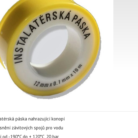
atérská páska nahrazující konopí
snění závitových spojů pro vodu
í od -190°C do + 120°C, 20 bar