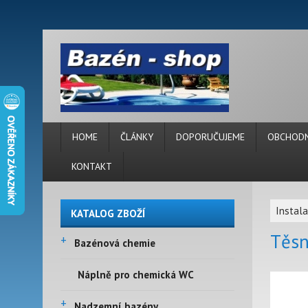
HOME
ČLÁNKY
DOPORUČUJEME
OBCHODN
KONTAKT
Instal
KATALOG ZBOŽÍ
Těsn
+
Bazénová chemie
Náplně pro chemická WC
+
Nadzemní bazény