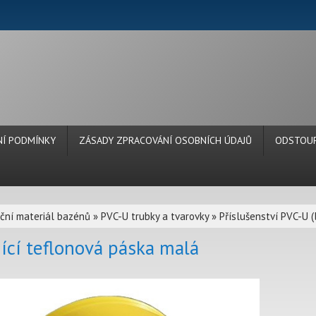
Í PODMÍNKY
ZÁSADY ZPRACOVÁNÍ OSOBNÍCH ÚDAJŮ
ODSTOUP
ační materiál bazénů
»
PVC-U trubky a tvarovky
»
Příslušenství PVC-U (l
ící teflonová páska malá