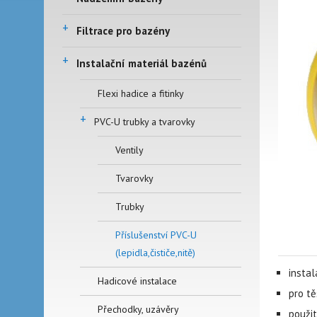
+
Filtrace pro bazény
+
Instalační materiál bazénů
Flexi hadice a fitinky
+
PVC-U trubky a tvarovky
Ventily
Tvarovky
Trubky
Příslušenství PVC-U
(lepidla,čističe,nitě)
instal
Hadicové instalace
pro tě
Přechodky, uzávěry
p
oužit