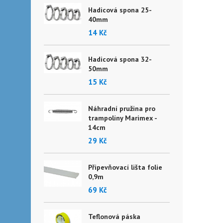
Hadicová spona 25-
40mm
14 Kč
Hadicová spona 32-
50mm
15 Kč
Náhradní pružina pro
trampolíny Marimex -
14cm
29 Kč
Připevňovací lišta folie
0,9m
69 Kč
Teflonová páska