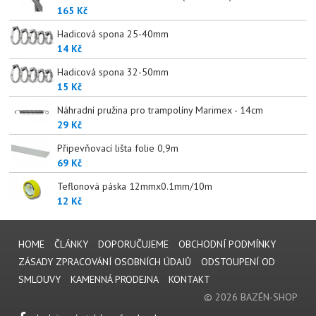
165 Kč
Hadicová spona 25-40mm
14 Kč
Hadicová spona 32-50mm
15 Kč
Náhradní pružina pro trampolíny Marimex - 14cm
29 Kč
Připevňovací lišta folie 0,9m
69 Kč
Teflonová páska 12mmx0.1mm/10m
12 Kč
HOME
ČLÁNKY
DOPORUČUJEME
OBCHODNÍ PODMÍNKY
ZÁSADY ZPRACOVÁNÍ OSOBNÍCH ÚDAJŮ
ODSTOUPENÍ OD
SMLOUVY
KAMENNÁ PRODEJNA
KONTAKT
© 2026 BAZÉN-SHOP