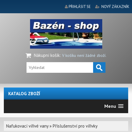
PŘIHLÁSIT SE
NOVÝ ZÁKAZNÍK
Nákupní košík
:
V košíku není žádné zboží.
KATALOG ZBOŽÍ
Menu
Nafukovací vířivé vany
»
Příslušenství pro vířivky