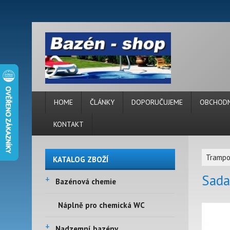
HOME
ČLÁNKY
DOPORUČUJEME
OBCHODN
KONTAKT
Trampo
KATALOG ZBOŽÍ
Sada
+
Bazénová chemie
Náplně pro chemická WC
+
Nadzemní bazény