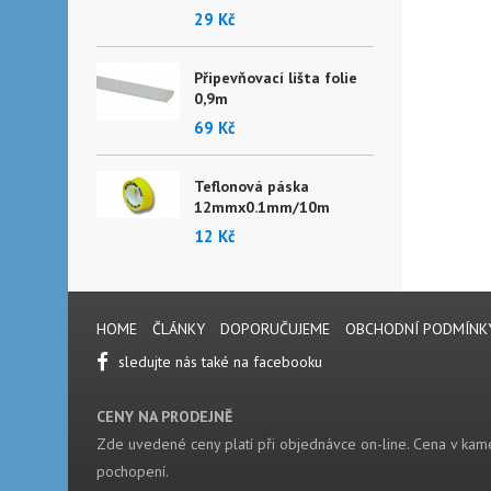
29 Kč
Připevňovací lišta folie
0,9m
69 Kč
Teflonová páska
12mmx0.1mm/10m
12 Kč
HOME
ČLÁNKY
DOPORUČUJEME
OBCHODNÍ PODMÍNK
sledujte nás také na facebooku
CENY NA PRODEJNĚ
Zde uvedené ceny platí při objednávce on-line. Cena v kame
pochopení.