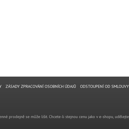
Y
ZÁSADY ZPRACOVÁNÍ OSOBNÍCH ÚDAJŮ
ODSTOUPENÍ OD SMLOUVY
nné prodejně se může lišit. Chcete-li stejnou cenu jako v e-shopu, udělejt