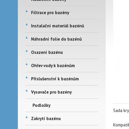
+
Filtrace pro bazény
+
Instalační materiál bazénů
+
Náhradní folie do bazénů
+
Osazení bazénu
+
Ohřev vody k bazénům
+
Příslušenství k bazénům
+
Vysavače pro bazény
Podložky
Sada kry
+
Zakrytí bazénu
Kompati