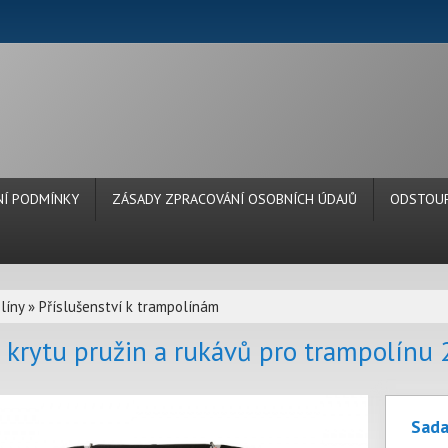
Í PODMÍNKY
ZÁSADY ZPRACOVÁNÍ OSOBNÍCH ÚDAJŮ
ODSTOUP
líny
»
Příslušenství k trampolínám
 krytu pružin a rukávů pro trampolínu 
Sada