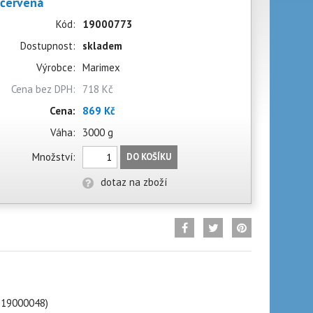
 červená
Kód:
19000773
Dostupnost:
skladem
Výrobce:
Marimex
Cena bez DPH:
718 Kč
Cena:
869 Kč
Váha:
3000 g
Množství:
DO KOŠÍKU
dotaz na zboží
: 19000048)