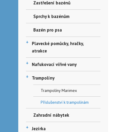
Zastřešení bazénů
Sprchy k bazénům
Bazén pro psa
+
Plavecké pomůcky, hračky,
atrakce
+
Nafukovací vířivé vany
+
Trampolíny
Trampolíny Marimex
Příslušenství k trampolínám
Zahradní nábytek
+
Jezírka