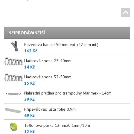
NEJPRODÁVANĚJŠÍ
Bazénová hadice 50 mm ext. (42 mm int.)
165 Kč
Hadicová spona 25-40mm
14 Kč
Hadicová spona 32-50mm
15 Kč
Náhradní pružina pro trampolíny Marimex - 14cm
29 Kč
Připevňovací lišta folie 0,9m
69 Kč
Teflonová páska 12mmx0.1mm/10m
12 Kč