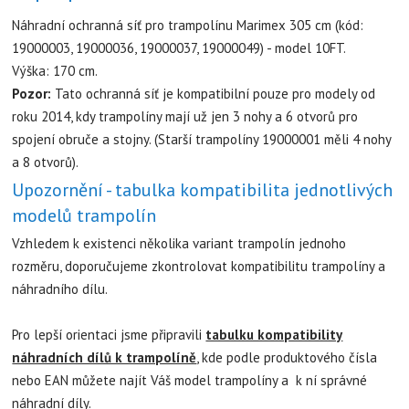
Náhradní ochranná síť pro trampolínu Marimex 305 cm (kód:
19000003, 19000036, 19000037, 19000049) - model 10FT.
Výška: 170 cm.
Pozor:
Tato ochranná síť je kompatibilní pouze pro modely od
roku 2014, kdy trampolíny mají už jen 3 nohy a 6 otvorů pro
spojení obruče a stojny. (Starší trampolíny 19000001 měli 4 nohy
a 8 otvorů).
Upozornění - tabulka kompatibilita jednotlivých
modelů trampolín
Vzhledem k existenci několika variant trampolín jednoho
rozměru, doporučujeme zkontrolovat kompatibilitu trampolíny a
náhradního dílu.
Pro lepší orientaci jsme připravili
tabulku kompatibility
náhradních dílů k trampolíně
, kde podle produktového čísla
nebo EAN můžete najít Váš model trampolíny a k ní správné
náhradní díly.