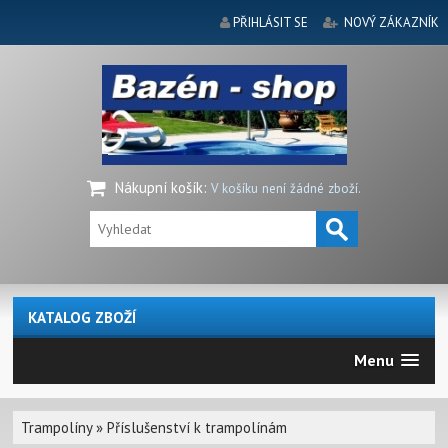
PŘIHLÁSIT SE
NOVÝ ZÁKAZNÍK
Nákupní košík
:
V košíku není žádné zboží.
KATALOG ZBOŽÍ
Menu
Trampolíny
»
Příslušenství k trampolínám