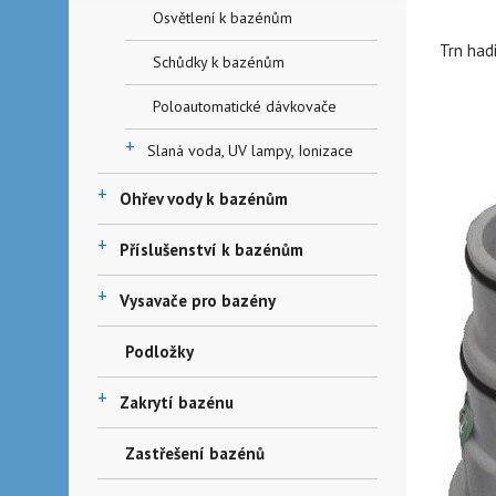
Osvětlení k bazénům
Trn had
Schůdky k bazénům
Poloautomatické dávkovače
+
Slaná voda, UV lampy, Ionizace
+
Ohřev vody k bazénům
+
Příslušenství k bazénům
+
Vysavače pro bazény
Podložky
+
Zakrytí bazénu
Zastřešení bazénů