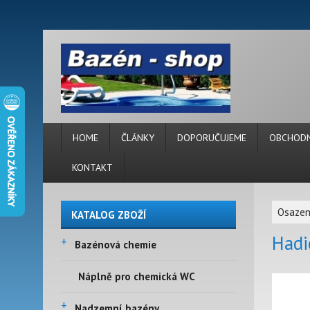
HOME
ČLÁNKY
DOPORUČUJEME
OBCHODN
KONTAKT
Osazen
KATALOG ZBOŽÍ
Hadi
+
Bazénová chemie
Náplně pro chemická WC
+
Nadzemní bazény