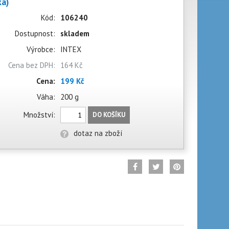
a)
Kód:
106240
Dostupnost:
skladem
Výrobce:
INTEX
Cena bez DPH:
164 Kč
Cena:
199 Kč
Váha:
200 g
Množství:
DO KOŠÍKU
dotaz na zboží