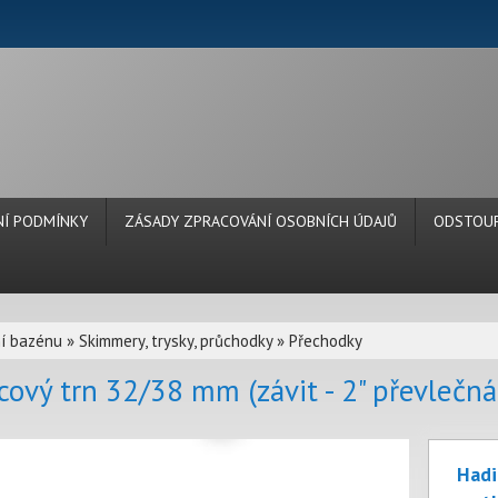
Í PODMÍNKY
ZÁSADY ZPRACOVÁNÍ OSOBNÍCH ÚDAJŮ
ODSTOUP
í bazénu
»
Skimmery, trysky, průchodky
»
Přechodky
cový trn 32/38 mm (závit - 2" převlečn
Hadi