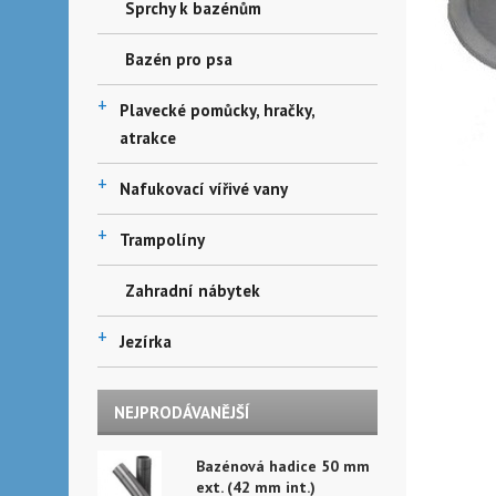
Sprchy k bazénům
Bazén pro psa
+
Plavecké pomůcky, hračky,
atrakce
+
Nafukovací vířivé vany
+
Trampolíny
Zahradní nábytek
+
Jezírka
NEJPRODÁVANĚJŠÍ
Bazénová hadice 50 mm
ext. (42 mm int.)