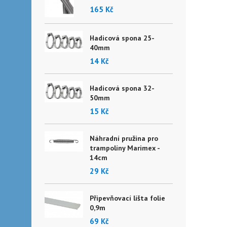
165 Kč
Hadicová spona 25-
40mm
14 Kč
Hadicová spona 32-
50mm
15 Kč
Náhradní pružina pro
trampolíny Marimex -
14cm
29 Kč
Připevňovací lišta folie
0,9m
69 Kč