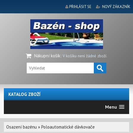
PŘIHLÁSIT SE
NOVÝ ZÁKAZNÍK
Nákupní košík
:
V košíku není žádné zboží.
KATALOG ZBOŽÍ
Menu
Osazení bazénu
»
Poloautomatické dávkovače