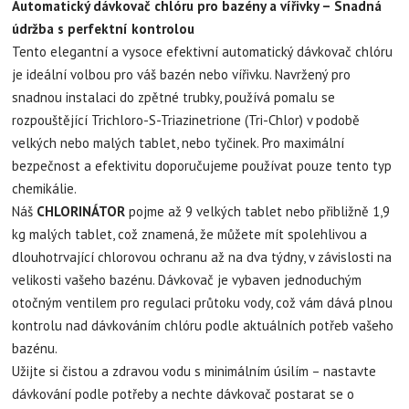
Automatický dávkovač chlóru pro bazény a vířivky – Snadná
údržba s perfektní kontrolou
Tento elegantní a vysoce efektivní automatický dávkovač chlóru
je ideální volbou pro váš bazén nebo vířivku. Navržený pro
snadnou instalaci do zpětné trubky, používá pomalu se
rozpouštějící Trichloro-S-Triazinetrione (Tri-Chlor) v podobě
velkých nebo malých tablet, nebo tyčinek. Pro maximální
bezpečnost a efektivitu doporučujeme používat pouze tento typ
chemikálie.
Náš
CHLORINÁTOR
pojme až 9 velkých tablet nebo přibližně 1,9
kg malých tablet, což znamená, že můžete mít spolehlivou a
dlouhotrvající chlorovou ochranu až na dva týdny, v závislosti na
velikosti vašeho bazénu. Dávkovač je vybaven jednoduchým
otočným ventilem pro regulaci průtoku vody, což vám dává plnou
kontrolu nad dávkováním chlóru podle aktuálních potřeb vašeho
bazénu.
Užijte si čistou a zdravou vodu s minimálním úsilím – nastavte
dávkování podle potřeby a nechte dávkovač postarat se o