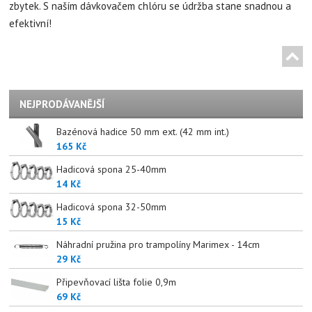
zbytek. S naším dávkovačem chlóru se údržba stane snadnou a
efektivní!
NEJPRODÁVANĚJŠÍ
Bazénová hadice 50 mm ext. (42 mm int.)
165 Kč
Hadicová spona 25-40mm
14 Kč
Hadicová spona 32-50mm
15 Kč
Náhradní pružina pro trampolíny Marimex - 14cm
29 Kč
Připevňovací lišta folie 0,9m
69 Kč