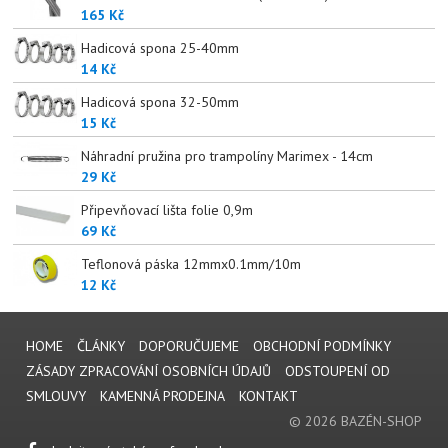
165 Kč
Hadicová spona 25-40mm
14 Kč
Hadicová spona 32-50mm
15 Kč
Náhradní pružina pro trampolíny Marimex - 14cm
29 Kč
Připevňovací lišta folie 0,9m
69 Kč
Teflonová páska 12mmx0.1mm/10m
12 Kč
HOME
ČLÁNKY
DOPORUČUJEME
OBCHODNÍ PODMÍNKY
ZÁSADY ZPRACOVÁNÍ OSOBNÍCH ÚDAJŮ
ODSTOUPENÍ OD
SMLOUVY
KAMENNÁ PRODEJNA
KONTAKT
© 2026 BAZÉN-SHOP