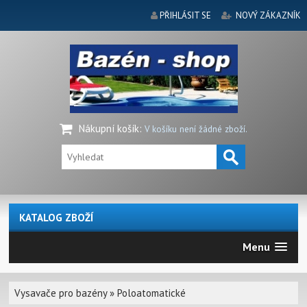
PŘIHLÁSIT SE
NOVÝ ZÁKAZNÍK
Nákupní košík
:
V košíku není žádné zboží.
KATALOG ZBOŽÍ
Menu
Vysavače pro bazény
»
Poloatomatické