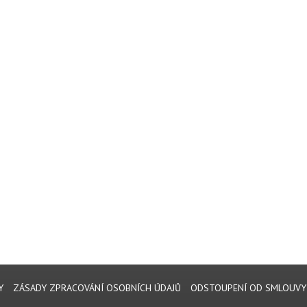
Y
ZÁSADY ZPRACOVÁNÍ OSOBNÍCH ÚDAJŮ
ODSTOUPENÍ OD SMLOUVY