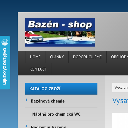
HOME
ČLÁNKY
DOPORUČUJEME
OBCHODN
KONTAKT
Vysava
KATALOG ZBOŽÍ
Vysa
+
Bazénová chemie
Náplně pro chemická WC
+
Nadzemní bazény