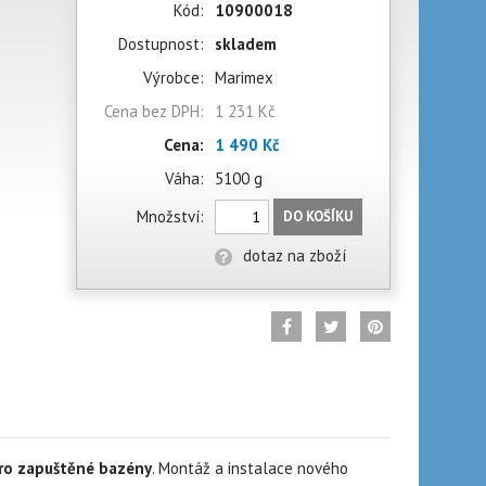
Kód:
10900018
Dostupnost:
skladem
Výrobce:
Marimex
Cena bez DPH:
1 231 Kč
Cena:
1 490 Kč
Váha:
5100 g
Množství:
DO KOŠÍKU
dotaz na zboží
pro zapuštěné bazény
. Montáž a instalace nového