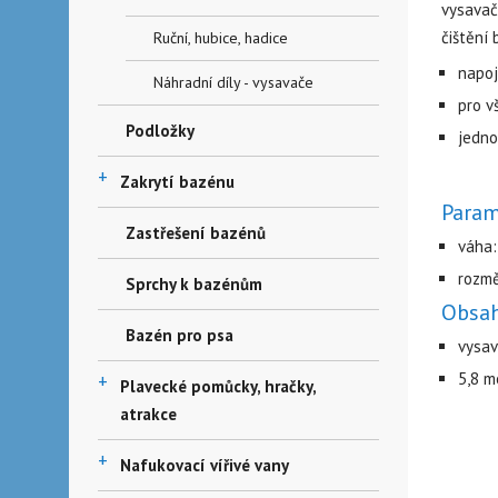
vysava
čištění
Ruční, hubice, hadice
napoj
Náhradní díly - vysavače
pro v
Podložky
jedno
+
Zakrytí bazénu
Param
Zastřešení bazénů
váha:
rozmě
Sprchy k bazénům
Obsah
Bazén pro psa
vysa
5,8 m
+
Plavecké pomůcky, hračky,
atrakce
+
Nafukovací vířivé vany