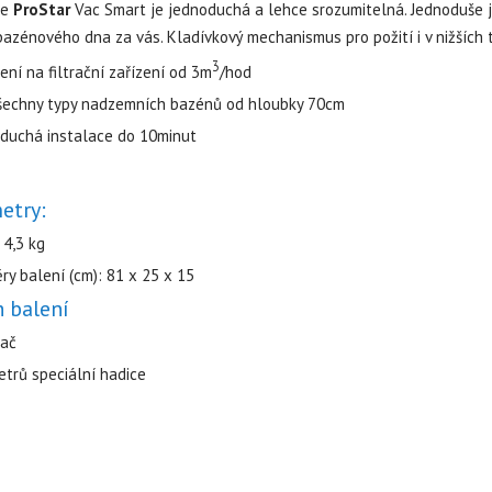
če
ProStar
Vac Smart je jednoduchá a lehce srozumitelná. Jednoduše j
 bazénového dna za vás. Kladívkový mechanismus pro požití i v nižších 
3
ení na filtrační zařízení od 3m
/hod
šechny typy nadzemních bazénů od hloubky 70cm
duchá instalace do 10minut
etry:
 4,3 kg
ry balení (cm): 81 x 25 x 15
 balení
vač
etrů speciální hadice