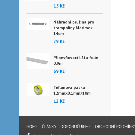
15 Kč
Náhradní pružina pro
trampolíny Marimex -
14cm
29 Kč
Připevňovací lišta folie
0,9m
69 Kč
Teflonová páska
12mmx0.1mm/10m
12 Kč
HOME
ČLÁNKY
DOPORUČUJEME
OBCHODNÍ PODMÍNK