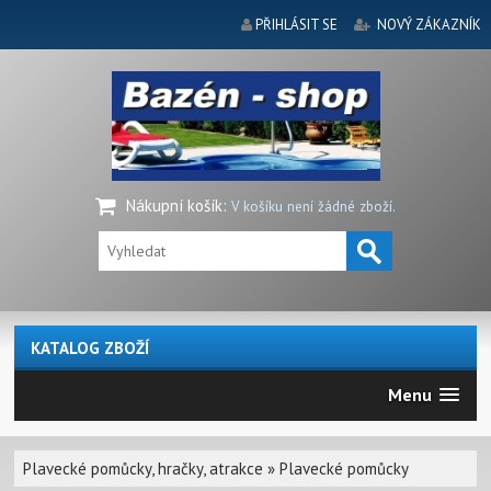
PŘIHLÁSIT SE
NOVÝ ZÁKAZNÍK
Nákupní košík
:
V košíku není žádné zboží.
KATALOG ZBOŽÍ
Menu
Plavecké pomůcky, hračky, atrakce
»
Plavecké pomůcky