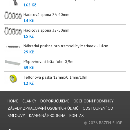
165 Kč
Hadicová spona 25-40mm
14 Kč
Hadicová spona 32-50mm
15 Kč
Náhradní pružina pro trampolíny Marimex - 14cm
29 Kč
Připevňovací lišta folie 0,9m
69 Kč
Teflonová páska 12mmx0.1mm/10m
12 Kč
HOME
ČLÁNKY
DOPORUČUJEME
OBCHODNÍ PODMÍNKY
ZÁSADY ZPRACOVÁNÍ OSOBNÍCH ÚDAJŮ
ODSTOUPENÍ OD
SMLOUVY
KAMENNÁ PRODEJNA
KONTAKT
© 2026 BAZÉN-SHOP