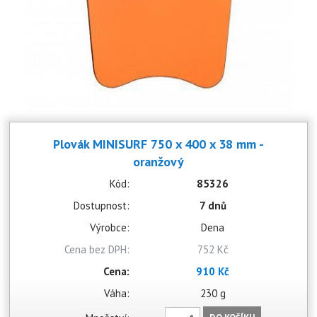
Plovák MINISURF 750 x 400 x 38 mm -
oranžový
Kód:
85326
Dostupnost:
7 dnů
Výrobce:
Dena
Cena bez DPH:
752 Kč
Cena:
910 Kč
Váha:
230 g