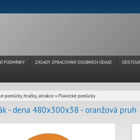
Í PODMÍNKY
ZÁSADY ZPRACOVÁNÍ OSOBNÍCH ÚDAJŮ
ODSTOUP
é pomůcky, hračky, atrakce
»
Plavecké pomůcky
ák - dena 480x300x38 - oranžová pruh