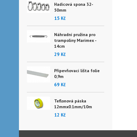
Hadicová spona 32-
50mm
15 Kč
Náhradní pružina pro
trampolíny Marimex -
14cm
29 Kč
Připevňovací lišta folie
0,9m
69 Kč
Teflonová páska
12mmx0.1mm/10m
12 Kč