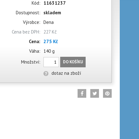
Kód:
11631237
Dostupnost:
skladem
Výrobce:
Dena
Cena bez DPH:
227 Kč
Cena:
275 Kč
Váha:
140 g
Množství:
DO KOŠÍKU
dotaz na zboží