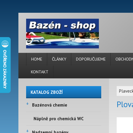
HOME
ČLÁNKY
DOPORUČUJEME
OBCHODN
KONTAKT
Plaveck
KATALOG ZBOŽÍ
Plov
+
Bazénová chemie
Náplně pro chemická WC
+
Nadzemní bazény