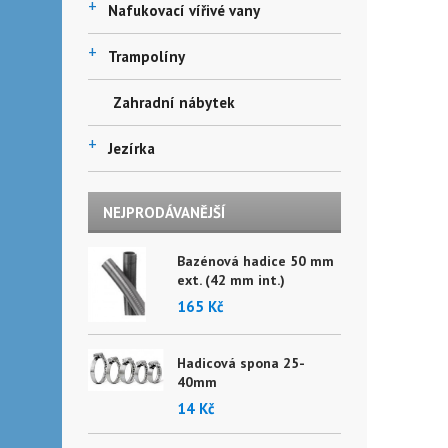
+
Nafukovací vířivé vany
+
Trampolíny
Zahradní nábytek
+
Jezírka
NEJPRODÁVANĚJŠÍ
Bazénová hadice 50 mm
ext. (42 mm int.)
165 Kč
Hadicová spona 25-
40mm
14 Kč