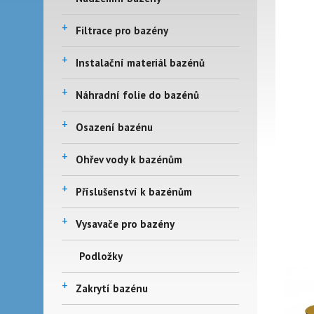
+
Filtrace pro bazény
+
Instalační materiál bazénů
+
Náhradní folie do bazénů
+
Osazení bazénu
+
Ohřev vody k bazénům
+
Příslušenství k bazénům
+
Vysavače pro bazény
Podložky
+
Zakrytí bazénu