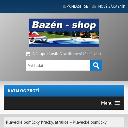
PŘIHLÁSIT SE
NOVÝ ZÁKAZNÍK
Nákupní košík
:
V košíku není žádné zboží.
KATALOG ZBOŽÍ
Menu
Plavecké pomůcky, hračky, atrakce
»
Plavecké pomůcky