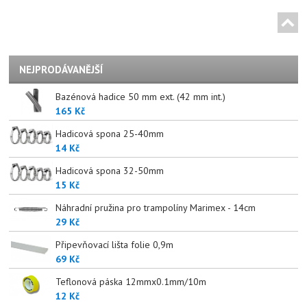
NEJPRODÁVANĚJŠÍ
Bazénová hadice 50 mm ext. (42 mm int.)
165 Kč
Hadicová spona 25-40mm
14 Kč
Hadicová spona 32-50mm
15 Kč
Náhradní pružina pro trampolíny Marimex - 14cm
29 Kč
Připevňovací lišta folie 0,9m
69 Kč
Teflonová páska 12mmx0.1mm/10m
12 Kč