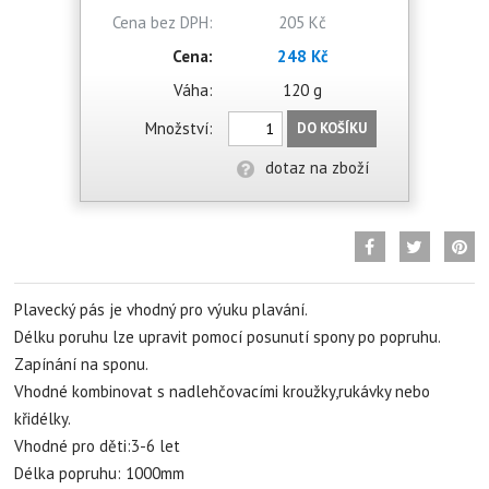
Cena bez DPH:
205 Kč
Cena:
248 Kč
Váha:
120 g
Množství:
DO KOŠÍKU
dotaz na zboží
Plavecký pás je vhodný pro výuku plavání.
Délku poruhu lze upravit pomocí posunutí spony po popruhu.
Zapínání na sponu.
Vhodné kombinovat s nadlehčovacími kroužky,rukávky nebo
křidélky.
Vhodné pro děti:3-6 let
Délka popruhu: 1000mm