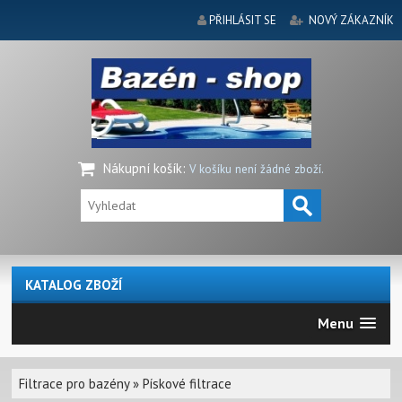
PŘIHLÁSIT SE
NOVÝ ZÁKAZNÍK
Nákupní košík
:
V košíku není žádné zboží.
KATALOG ZBOŽÍ
Menu
Filtrace pro bazény
»
Pískové filtrace