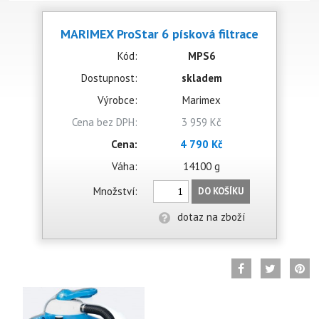
MARIMEX ProStar 6 písková filtrace
Kód:
MPS6
Dostupnost:
skladem
Výrobce:
Marimex
Cena bez DPH:
3 959 Kč
Cena:
4 790 Kč
Váha:
14100 g
Množství:
DO KOŠÍKU
dotaz na zboží