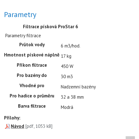
Parametry
Filtrace písková ProStar 6
Parametry filtrace
Průtok vody
6
m3/hod.
Hmotnost pískové náplně
17
kg
Příkon filtrace
450
W
Pro bazény do
30
m3
Vhodné pro
Nadzemní bazény
Pro hadice o průměru
32 a 38 mm
Barva filtrace
Modrá
Přílohy:
Návod
[pdf, 1053 kB]