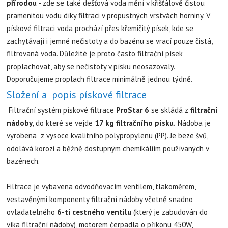
přírodou
- zde se také dešťová voda mění v křišťálově čistou
pramenitou vodu díky filtraci v propustných vrstvách horniny. V
pískové filtraci voda prochází přes křemičitý písek, kde se
zachytávají i jemné nečistoty a do bazénu se vrací pouze čistá,
filtrovaná voda. Důležité je proto často filtrační písek
proplachovat, aby se nečistoty v písku neosazovaly.
Doporučujeme proplach filtrace minimálně jednou týdně.
Složení a popis pískové filtrace
Filtrační systém pískové filtrace
ProStar 6
se skládá z
filtrační
nádoby,
do které se vejde
17 kg filtračního písku.
Nádoba je
vyrobena z vysoce kvalitního polypropylenu (PP). Je beze švů,
odolává korozi a běžně dostupným chemikáliím používaných v
bazénech.
Filtrace je vybavena odvodňovacím ventilem, tlakoměrem,
vestavěnými komponenty filtrační nádoby včetně snadno
ovladatelného
6-ti cestného ventilu
(který je zabudován do
víka filtrační nádoby), motorem čerpadla o příkonu 450W,