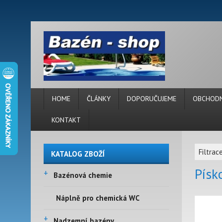
HOME
ČLÁNKY
DOPORUČUJEME
OBCHODN
KONTAKT
Filtrac
KATALOG ZBOŽÍ
Písk
+
Bazénová chemie
Náplně pro chemická WC
+
Nadzemní bazény