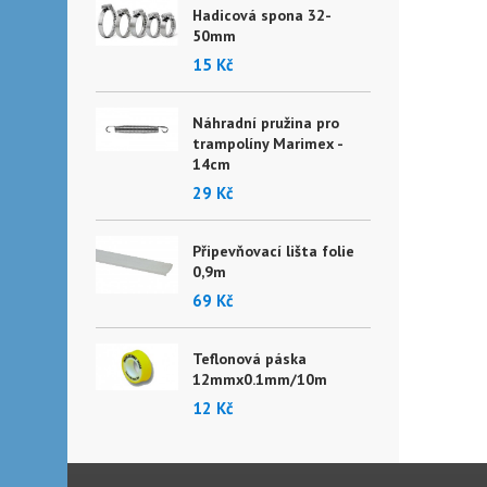
Hadicová spona 32-
50mm
15 Kč
Náhradní pružina pro
trampolíny Marimex -
14cm
29 Kč
Připevňovací lišta folie
0,9m
69 Kč
Teflonová páska
12mmx0.1mm/10m
12 Kč