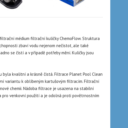
filtrační médium filtrační kuličky ChemoFlow. Struktura
 schopnosti zbaví vodu nejenom nečistot, ale také
nadno se čistí a v případě potřeby mění. Kuličky jsou
 byla kvalitní a krásně čistá. Filtrace Planet Pool Clean
í variantu k oblíbeným kartušovým filtracím. Filtrační
ové chemii. Nádoba filtrace je usazena na stabilní
 pro venkovní použití a je odolná proti povětrnostním