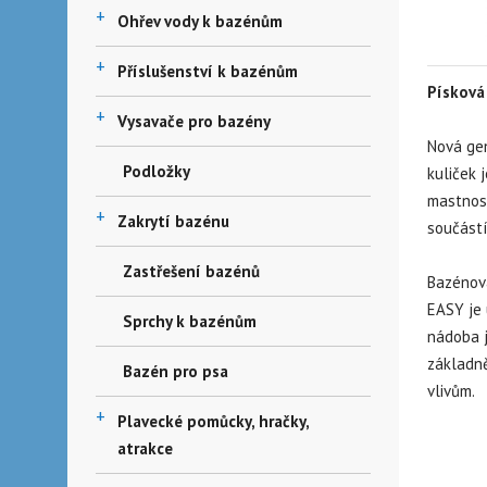
+
Ohřev vody k bazénům
+
Příslušenství k bazénům
Písková
+
Vysavače pro bazény
Nová gen
Podložky
kuliček 
mastnost
+
Zakrytí bazénu
součástí
Zastřešení bazénů
Bazénová
EASY je 
Sprchy k bazénům
nádoba j
základně
Bazén pro psa
vlivům.
+
Plavecké pomůcky, hračky,
atrakce