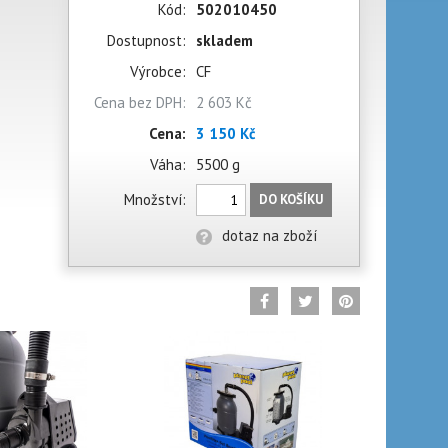
Kód:
502010450
Dostupnost:
skladem
Výrobce:
CF
Cena bez DPH:
2 603 Kč
Cena:
3 150 Kč
Váha:
5500 g
Množství:
DO KOŠÍKU
dotaz na zboží