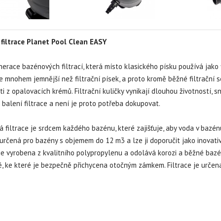
 filtrace Planet Pool Clean EASY
erace bazénových filtrací, která místo klasického písku používá jako 
je mnohem jemnější než filtrační písek, a proto kromě běžné filtrační
i z opalovacích krémů. Filtrační kuličky vynikají dlouhou životností, s
 balení filtrace a není je proto potřeba dokupovat.
 filtrace je srdcem každého bazénu, které zajišťuje, aby voda v bazénu
určená pro bazény s objemem do 12 m3 a lze ji doporučit jako inovativn
e vyrobena z kvalitního polypropylenu a odolává korozi a běžné bazén
, ke které je bezpečně přichycena otočným zámkem. Filtrace je určena