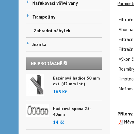
+
Nafukovací vířivé vany
Paramet
+
Trampolíny
Filtrač
Vhodná 
Zahradní nábytek
Filtrač
+
Jezírka
Filtrač
Výkon č
NEJPRODÁVANĚJŠÍ
Rozměr
Bazénová hadice 50 mm
Hmotno
ext. (42 mm int.)
Možnost
165 Kč
Hadicová spona 25-
Přílohy:
40mm
Náv
14 Kč