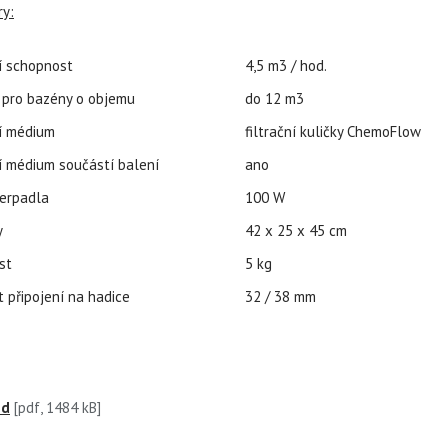
ry:
ní schopnost
4,5 m3 / hod.
pro bazény o objemu
do 12 m3
ní médium
filtrační kuličky ChemoFlow
ní médium součástí balení
ano
erpadla
100 W
y
42 x 25 x 45 cm
st
5 kg
 připojení na hadice
32 / 38 mm
od
[pdf, 1484 kB]