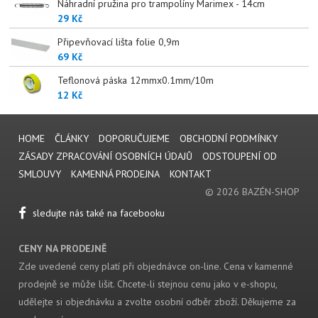
Náhradní pružina pro trampolíny Marimex - 14cm
29 Kč
Připevňovací lišta folie 0,9m
69 Kč
Teflonová páska 12mmx0.1mm/10m
12 Kč
HOME
ČLÁNKY
DOPORUČUJEME
OBCHODNÍ PODMÍNKY
ZÁSADY ZPRACOVÁNÍ OSOBNÍCH ÚDAJŮ
ODSTOUPENÍ OD
SMLOUVY
KAMENNÁ PRODEJNA
KONTAKT
© 2026 BAZÉN-SHOP
sledujte nás také na facebooku
CENY NA PRODEJNĚ
Zde uvedené ceny platí při objednávce on-line. Cena v kamenné
prodejně se může lišit. Chcete-li stejnou cenu jako v e-shopu,
udělejte si objednávku a zvolte osobní odběr zboží. Děkujeme za