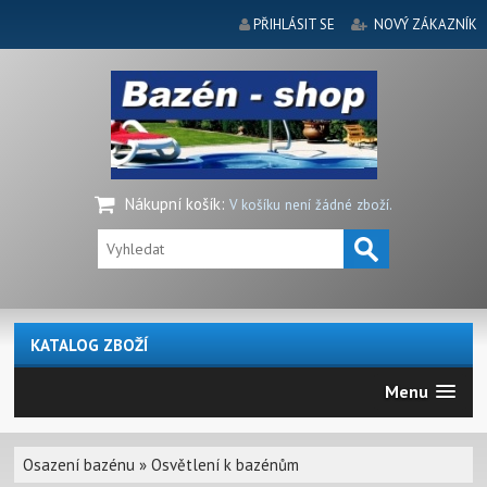
PŘIHLÁSIT SE
NOVÝ ZÁKAZNÍK
Nákupní košík
:
V košíku není žádné zboží.
KATALOG ZBOŽÍ
Menu
Osazení bazénu
»
Osvětlení k bazénům