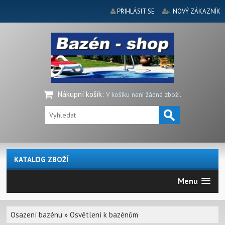
PŘIHLÁSIT SE
NOVÝ ZÁKAZNÍK
Nákupní košík
:
V košíku není žádné zboží.
KATALOG ZBOŽÍ
Menu
Osazení bazénu
»
Osvětlení k bazénům