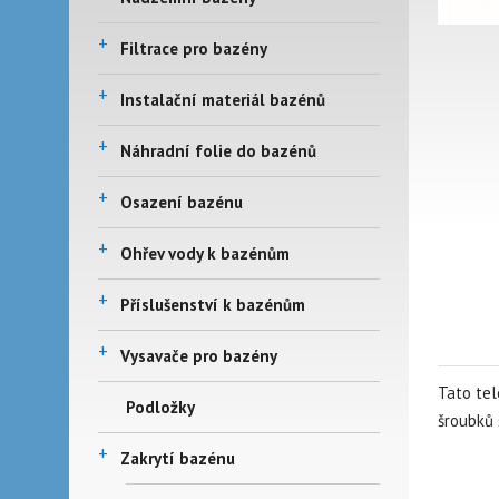
+
Filtrace pro bazény
+
Instalační materiál bazénů
+
Náhradní folie do bazénů
+
Osazení bazénu
+
Ohřev vody k bazénům
+
Příslušenství k bazénům
+
Vysavače pro bazény
Tato tel
Podložky
šroubků 
+
Zakrytí bazénu