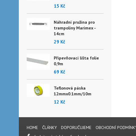
15 Kč
Náhradní pružina pro
trampolíny Marimex -
14cm
29 Kč
Připevňovací lišta folie
0,9m
69 Kč
Teflonová páska
12mmx0.1mm/10m
12 Kč
HOME
ČLÁNKY
DOPORUČUJEME
OBCHODNÍ PODMÍNK