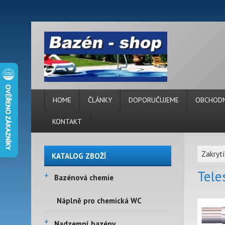
HOME
ČLÁNKY
DOPORUČUJEME
OBCHODN
KONTAKT
Zakryt
KATALOG ZBOŽÍ
Tele
+
Bazénová chemie
Náplně pro chemická WC
+
Nadzemní bazény