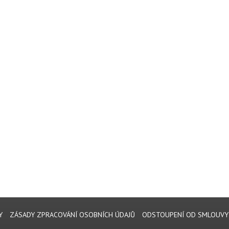
Y
ZÁSADY ZPRACOVÁNÍ OSOBNÍCH ÚDAJŮ
ODSTOUPENÍ OD SMLOUVY