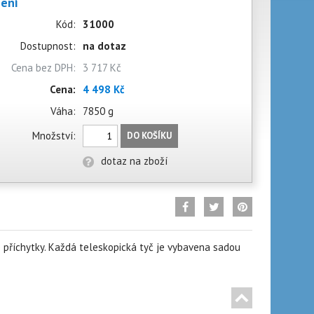
zení
Kód:
31000
Dostupnost:
na dotaz
Cena bez DPH:
3 717 Kč
Cena:
4 498 Kč
Váha:
7850 g
Množství:
DO KOŠÍKU
dotaz na zboží
 příchytky. Každá teleskopická tyč je vybavena sadou