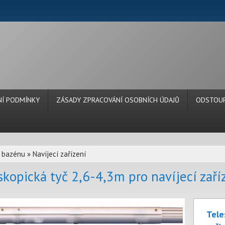
Í PODMÍNKY
ZÁSADY ZPRACOVÁNÍ OSOBNÍCH ÚDAJŮ
ODSTOUP
í bazénu
»
Navíjecí zařízení
skopická tyč 2,6-4,3m pro navíjecí zaří
Tele