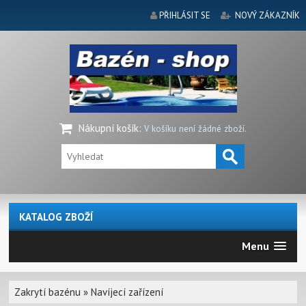
PŘIHLÁSIT SE
NOVÝ ZÁKAZNÍK
Nákupní košík
:
V košíku není žádné zboží.
KATALOG ZBOŽÍ
Menu
Zakrytí bazénu
»
Navíjecí zařízení