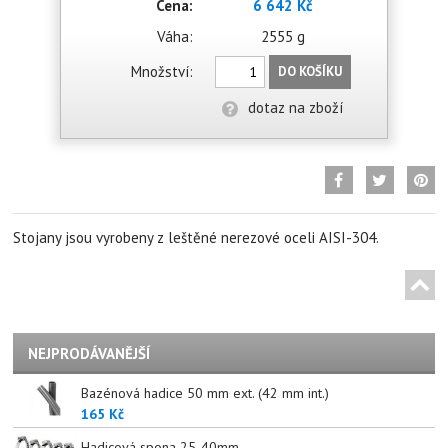
Cena:
6 642 Kč
Váha:
2555 g
Množství:
DO KOŠÍKU
dotaz na zboží
Stojany jsou vyrobeny z leštěné nerezové oceli AISI-304.
NEJPRODÁVANĚJŠÍ
Bazénová hadice 50 mm ext. (42 mm int.)
165 Kč
Hadicová spona 25-40mm