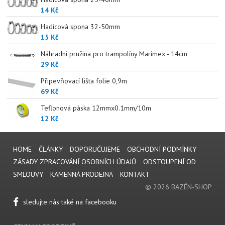
14 Kč
Hadicová spona 32-50mm
15 Kč
Náhradní pružina pro trampolíny Marimex - 14cm
29 Kč
Připevňovací lišta folie 0,9m
69 Kč
Teflonová páska 12mmx0.1mm/10m
12 Kč
HOME
ČLÁNKY
DOPORUČUJEME
OBCHODNÍ PODMÍNKY
ZÁSADY ZPRACOVÁNÍ OSOBNÍCH ÚDAJŮ
ODSTOUPENÍ OD
SMLOUVY
KAMENNÁ PRODEJNA
KONTAKT
© 2026 BAZÉN-SHOP
sledujte nás také na facebooku