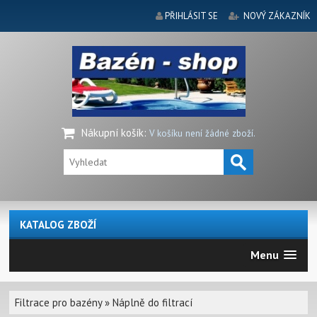
PŘIHLÁSIT SE
NOVÝ ZÁKAZNÍK
Nákupní košík
:
V košíku není žádné zboží.
KATALOG ZBOŽÍ
Menu
Filtrace pro bazény
»
Náplně do filtrací