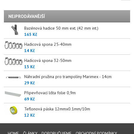
NEJPRODÁVANĚJŠÍ
Bazénová hadice 50 mm ext. (42 mm int.)
165 Kč
Hadicová spona 25-40mm
14 Kč
Hadicová spona 32-50mm
15 Kč
Náhradní pružina pro trampolíny Marimex - 14cm
29 Kč
Připevňovací lišta folie 0,9m
69 Kč
Teflonová páska 12mmx0.1mm/10m
12 Kč
HOME
ČLÁNKY
DOPORUČUJEME
OBCHODNÍ PODMÍNKY