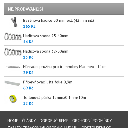
NEJPRODÁVANĚJŠÍ
Bazénová hadice 50 mm ext. (42 mm int.)
165 Kč
Hadicová spona 25-40mm
14 Kč
Hadicová spona 32-50mm
15 Kč
Náhradní pružina pro trampolíny Marimex - 14cm
29 Kč
Připevňovací lišta folie 0,9m
69 Kč
Teflonová páska 12mmx0.1mm/10m
12 Kč
HOME
ČLÁNKY
DOPORUČUJEME
OBCHODNÍ PODMÍNKY
ZÁSADY ZPRACOVÁNÍ OSOBNÍCH ÚDAJŮ
ODSTOUPENÍ OD