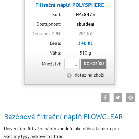
Filtrační náplň POLYSPHERE
Kód:
FP58475
Dostupnost:
skladem
Cena bez DPH:
281 Kč
Cena:
340 Kč
Váha:
510 g
Množství:
DO KOŠÍKU
dotaz na zboží
Bazénová filtrační náplň FLOWCLEAR
Univerzální filtrační náplň vhodná jako náhrada písku pro
všechny typy pískových filtrací.