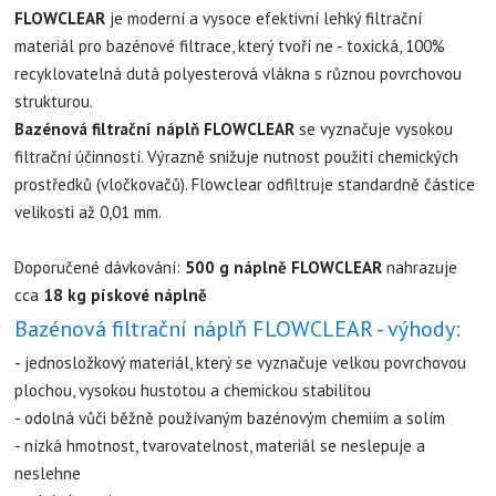
FLOWCLEAR
je moderní a vysoce efektivní lehký filtrační
materiál pro bazénové filtrace, který tvoří ne - toxická, 100%
recyklovatelná dutá polyesterová vlákna s různou povrchovou
strukturou.
Bazénová filtrační náplň FLOWCLEAR
se vyznačuje vysokou
filtrační účinností. Výrazně snižuje nutnost použití chemických
prostředků (vločkovačů). Flowclear odfiltruje standardně částice
velikosti až 0,01 mm.
Doporučené dávkování:
500 g náplně FLOWCLEAR
nahrazuje
cca
18 kg pískové náplně
Bazénová filtrační náplň FLOWCLEAR - výhody:
- jednosložkový materiál, který se vyznačuje velkou povrchovou
plochou, vysokou hustotou a chemickou stabilitou
- odolná vůči běžně používaným bazénovým chemiím a solím
-
nízká hmotnost, tvarovatelnost
, materiál se neslepuje a
neslehne