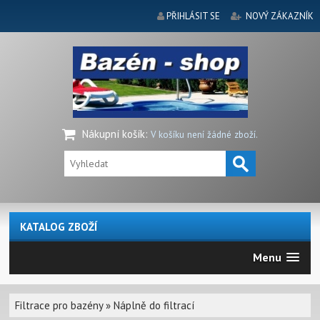
PŘIHLÁSIT SE
NOVÝ ZÁKAZNÍK
Nákupní košík
:
V košíku není žádné zboží.
KATALOG ZBOŽÍ
Menu
Filtrace pro bazény
»
Náplně do filtrací