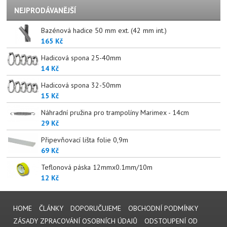
NEJPRODÁVANĚJŠÍ
Bazénová hadice 50 mm ext. (42 mm int.)
165 Kč
Hadicová spona 25-40mm
14 Kč
Hadicová spona 32-50mm
15 Kč
Náhradní pružina pro trampolíny Marimex - 14cm
29 Kč
Připevňovací lišta folie 0,9m
69 Kč
Teflonová páska 12mmx0.1mm/10m
12 Kč
HOME
ČLÁNKY
DOPORUČUJEME
OBCHODNÍ PODMÍNKY
ZÁSADY ZPRACOVÁNÍ OSOBNÍCH ÚDAJŮ
ODSTOUPENÍ OD