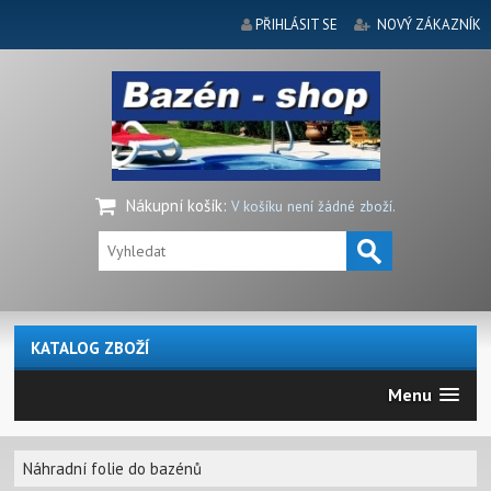
PŘIHLÁSIT SE
NOVÝ ZÁKAZNÍK
Nákupní košík
:
V košíku není žádné zboží.
KATALOG ZBOŽÍ
Menu
Náhradní folie do bazénů