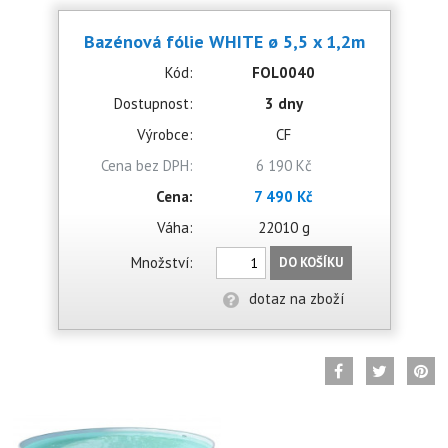
Bazénová fólie WHITE ø 5,5 x 1,2m
Kód:
FOL0040
Dostupnost:
3 dny
Výrobce:
CF
Cena bez DPH:
6 190 Kč
Cena:
7 490 Kč
Váha:
22010 g
Množství:
DO KOŠÍKU
dotaz na zboží