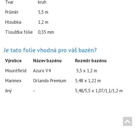
Tvar
kruh
Průměr
5,5 m
Hloubka
1,2 m
Tloušťka fólie
0,35 mm
Je tato folie vhodná pro váš bazén?
Výrobce
Název bazénu
Rozměr bazénu
Mountfield
Azuro V4
5,5 x 1,2 m
Marimex
Orlando Premium
5,48 x 1,22 m
Jiný
-
5,48/5,5 x 1,07/1,1/1,2 m