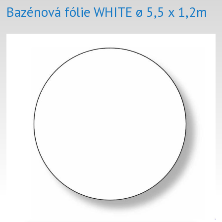
Bazénová fólie WHITE ø 5,5 x 1,2m