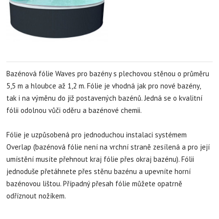
Bazénová fólie Waves pro bazény s plechovou stěnou o průměru
5,5 m a hloubce až 1,2 m. Fólie je vhodná jak pro nové bazény,
tak i na výměnu do již postavených bazénů.
Jedná se o kvalitní
fólii odolnou vůči oděru a bazénové chemii.
Fólie je uzpůsobená pro jednoduchou instalaci systémem
Overlap (bazénová fólie není na vrchní straně zesílená a pro její
umístění musíte přehnout kraj fólie přes okraj bazénu). Fólii
jednoduše přetáhnete přes stěnu bazénu a upevníte horní
bazénovou lištou. Případný přesah fólie můžete opatrně
odříznout nožíkem.