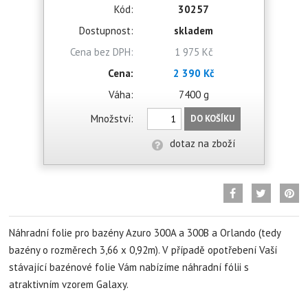
Kód:
30257
Dostupnost:
skladem
Cena bez DPH:
1 975 Kč
Cena:
2 390 Kč
Váha:
7400 g
Množství:
DO KOŠÍKU
dotaz na zboží
Náhradní folie pro bazény Azuro 300A a 300B a Orlando (tedy
bazény o rozměrech 3,66 x 0,92m). V případě opotřebení Vaší
stávající bazénové folie Vám nabízíme náhradní fólii s
atraktivním vzorem Galaxy.