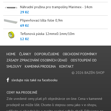
Náhradní pružina pro trampolíny Marimex - 14cm
29 Kč
Připevňovací lišta folie 0,9m
69 Kč
Teflonová páska 12mmx0.1mm/10m
12 Kč
HOME
ČLÁNKY
DOPORUČUJEME
OBCHODNÍ PODMÍNKY
ZÁSADY ZPRACOVÁNÍ OSOBNÍCH ÚDAJŮ
ODSTOUPENÍ OD
SMLOUVY
KAMENNÁ PRODEJNA
KONTAKT
© 2026 BAZÉN-SHOP
sledujte nás také na facebooku
CENY NA PRODEJNĚ
Zde uvedené ceny platí při objednávce on-line. Cena v kamenné
prodejně se může lišit. Chcete-li stejnou cenu jako v e-shopu,