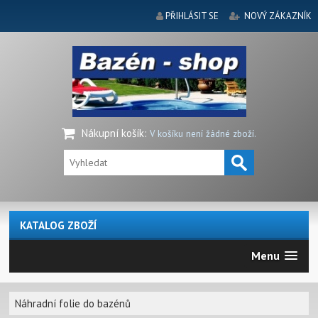
PŘIHLÁSIT SE
NOVÝ ZÁKAZNÍK
Nákupní košík
:
V košíku není žádné zboží.
KATALOG ZBOŽÍ
Menu
Náhradní folie do bazénů