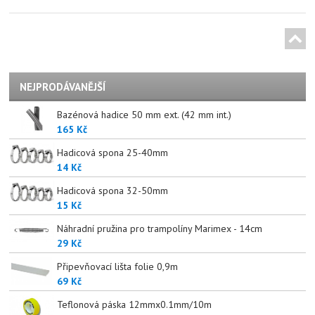
NEJPRODÁVANĚJŠÍ
Bazénová hadice 50 mm ext. (42 mm int.)
165 Kč
Hadicová spona 25-40mm
14 Kč
Hadicová spona 32-50mm
15 Kč
Náhradní pružina pro trampolíny Marimex - 14cm
29 Kč
Připevňovací lišta folie 0,9m
69 Kč
Teflonová páska 12mmx0.1mm/10m