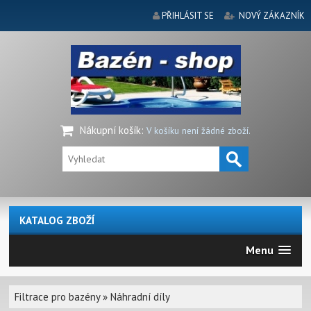
PŘIHLÁSIT SE
NOVÝ ZÁKAZNÍK
Nákupní košík
:
V košíku není žádné zboží.
KATALOG ZBOŽÍ
Menu
Filtrace pro bazény
»
Náhradní díly