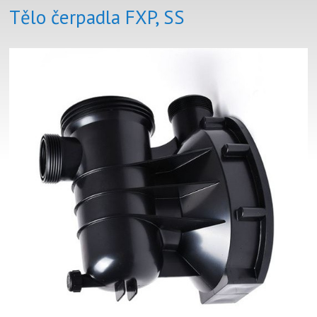
Tělo čerpadla FXP, SS